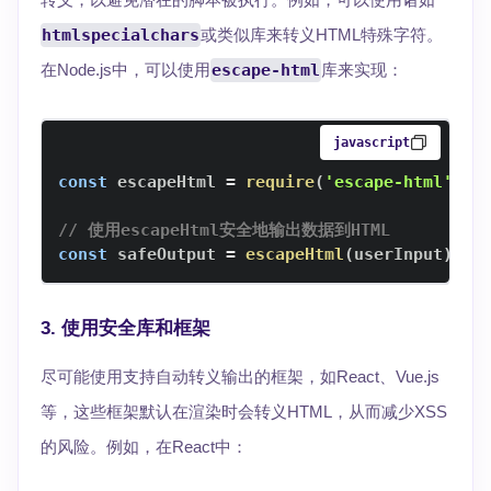
htmlspecialchars
或类似库来转义HTML特殊字符。
在Node.js中，可以使用
escape-html
库来实现：
javascript
const
 escapeHtml 
=
require
(
'escape-html'
)
;
// 使用escapeHtml安全地输出数据到HTML
const
 safeOutput 
=
escapeHtml
(
userInput
)
;
3.
使用安全库和框架
尽可能使用支持自动转义输出的框架，如React、Vue.js
等，这些框架默认在渲染时会转义HTML，从而减少XSS
的风险。例如，在React中：