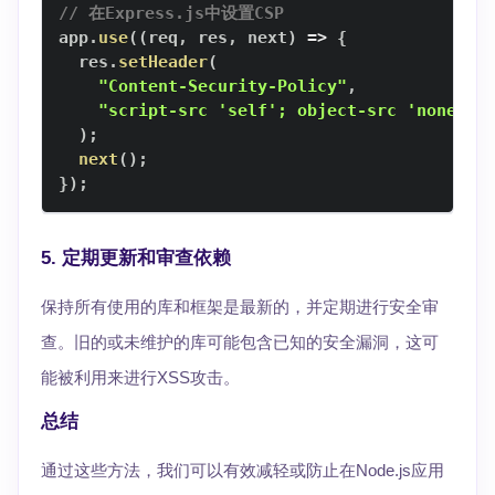
// 在Express.js中设置CSP
app
.
use
(
(
req
,
 res
,
 next
)
=>
{
  res
.
setHeader
(
"Content-Security-Policy"
,
"script-src 'self'; object-src 'none'"
)
;
next
(
)
;
}
)
;
5.
定期更新和审查依赖
保持所有使用的库和框架是最新的，并定期进行安全审
查。旧的或未维护的库可能包含已知的安全漏洞，这可
能被利用来进行XSS攻击。
总结
通过这些方法，我们可以有效减轻或防止在Node.js应用