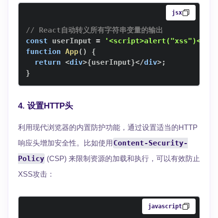
jsx
// React自动转义所有字符串变量的输出
const
 userInput 
=
'<script>alert("xss")</sc
function
App
(
)
{
return
<
div
>
{
userInput
}
</
div
>
;
}
4.
设置HTTP头
利用现代浏览器的内置防护功能，通过设置适当的HTTP
响应头增加安全性。比如使用
Content-Security-
Policy
(CSP) 来限制资源的加载和执行，可以有效防止
XSS攻击：
javascript