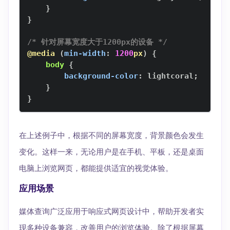
}
}
/* 针对屏幕宽度大于1200px的设备 */
@media
(
min-width
:
1200
px
)
{
body
{
background-color
:
lightcoral
;
}
}
在上述例子中，根据不同的屏幕宽度，背景颜色会发生
变化。这样一来，无论用户是在手机、平板，还是桌面
电脑上浏览网页，都能提供适宜的视觉体验。
应用场景
媒体查询广泛应用于响应式网页设计中，帮助开发者实
现多种设备兼容，改善用户的浏览体验。除了根据屏幕