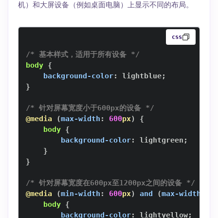
机）和大屏设备（例如桌面电脑）上显示不同的布局。
css
/* 基本样式，适用于所有设备 */
body
{
background-color
:
lightblue
;
}
/* 针对屏幕宽度小于600px的设备 */
@media
(
max-width
:
600
px
)
{
body
{
background-color
:
lightgreen
;
}
}
/* 针对屏幕宽度在600px至1200px之间的设备 */
@media
(
min-width
:
600
px
)
and
(
max-width
:
1
body
{
background-color
:
lightyellow
;