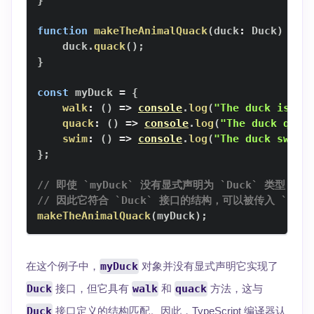
}
function
makeTheAnimalQuack
(
duck
:
Duck
)
{
    duck
.
quack
(
)
;
}
const
 myDuck 
=
{
walk
:
(
)
=>
console
.
log
(
"The duck is wa
quack
:
(
)
=>
console
.
log
(
"The duck quac
swim
:
(
)
=>
console
.
log
(
"The duck swims
}
;
// 即使 `myDuck` 没有显式声明为 `Duck` 类型，但它
// 因此它符合 `Duck` 接口的结构，可以被传入 `makeTh
makeTheAnimalQuack
(
myDuck
)
;
在这个例子中，
myDuck
对象并没有显式声明它实现了
Duck
接口，但它具有
walk
和
quack
方法，这与
Duck
接口定义的结构匹配。因此，TypeScript 编译器认