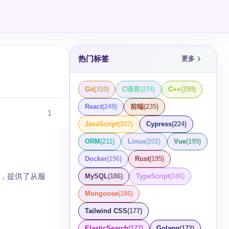
热门标签
更多
Git
(
310
)
C语言
(
274
)
C++
(
259
)
React
(
249
)
前端
(
235
)
1
JavaScript
(
227
)
Cypress
(
224
)
ORM
(
211
)
Linux
(
202
)
Vue
(
199
)
Docker
(
196
)
Rust
(
195
)
具集，提供了从服
MySQL
(
186
)
TypeScript
(
186
)
Mongoose
(
186
)
Tailwind CSS
(
177
)
ElasticSearch
(
177
)
Golang
(
172
)