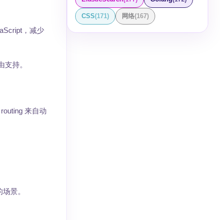
CSS
(
171
)
网络
(
167
)
cript，减少
由支持。
ting 来自动
的场景。