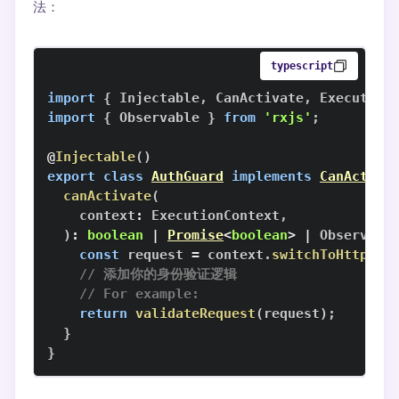
法：
typescript
import
{
Injectable
,
CanActivate
,
Execution
import
{
Observable
}
from
'rxjs'
;
@
Injectable
(
)
export
class
AuthGuard
implements
CanActiva
canActivate
(
    context
:
ExecutionContext
,
)
:
boolean
|
Promise
<
boolean
>
|
Observabl
const
 request 
=
 context
.
switchToHttp
(
)
.
// 添加你的身份验证逻辑
// For example:
return
validateRequest
(
request
)
;
}
}