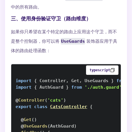
中的所有路由。
三、使用身份验证守卫（路由维度）
如果你只希望在某个特定的路由上应用这个守卫，而不
是整个控制器，你可以将
UseGuards
装饰器应用于具
体的路由处理函数：
typescript
import
{
Controller
,
Get
,
UseGuards
}
from
import
{
AuthGuard
}
from
'./auth.guard'
;
@
Controller
(
'cats'
)
export
class
CatsController
{
@
Get
(
)
@
UseGuards
(
AuthGuard
)