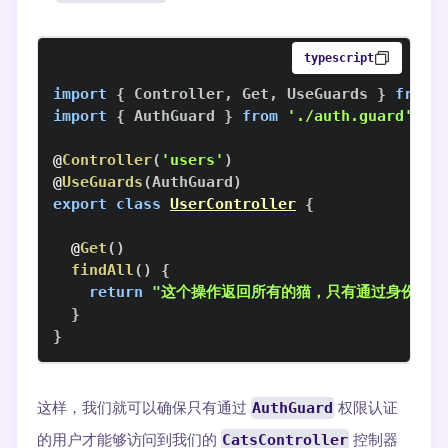
typescript
import
{
Controller
,
Get
,
UseGuards
}
from
import
{
AuthGuard
}
from
'./auth.guard'
;
@
Controller
(
'users'
)
@
UseGuards
(
AuthGuard
)
export
class
UserController
{
@
Get
(
)
findAll
(
)
{
return
"这个操作返回所有的猫，只有通过身份验证
}
}
这样，我们就可以确保只有通过
AuthGuard
权限认证
的用户才能够访问到我们的
CatsController
控制器