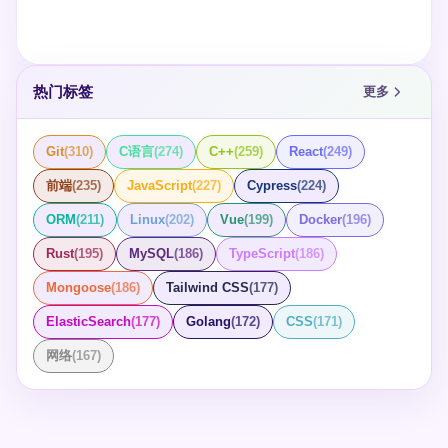
热门标签
更多
Git
(
310
)
C语言
(
274
)
C++
(
259
)
React
(
249
)
前端
(
235
)
JavaScript
(
227
)
Cypress
(
224
)
ORM
(
211
)
Linux
(
202
)
Vue
(
199
)
Docker
(
196
)
Rust
(
195
)
MySQL
(
186
)
TypeScript
(
186
)
Mongoose
(
186
)
Tailwind CSS
(
177
)
ElasticSearch
(
177
)
Golang
(
172
)
CSS
(
171
)
网络
(
167
)