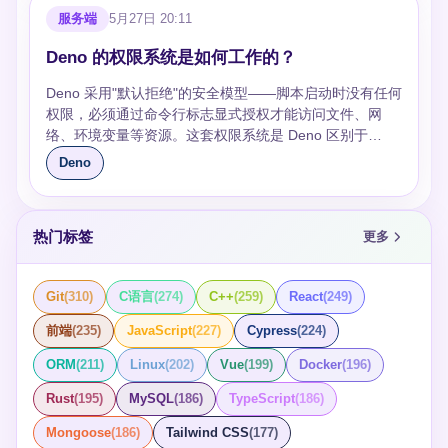
WORKER_CONCURRENCY=4 deno run --allow-read --
式处理替代全量加载**：处理大文件时，使用
时，fixture 可以只读共享，但运行中产生的数据最好写入
合操作）、**@std/fmt**（格式化输出）。 导入方式已从
"https://deno.land/std@0.208.0/" } } ``` JSR（jsr.io）是
无法降级。这意味着如果将来需要新权限，必须重新编
流程比 Node.js 简单——不需要 `npm install`，`deno
服务端
5月27日 20:11
allow-env main.ts ``` ### Deno 的 deno task 和 Worker
`ReadableStream` 进行流式处理，避免将整个文件加载
临时目录。固定写 `./tmp/result.json` 这类路径，在并行
`deno.land/std` 迁移至 JSR： ```typescript // 旧方式（已
Deno 推出的现代包注册表，支持 TypeScript 原生发布，
译。 ## deno compile 与 Node.js 打包工具对比 | 维度 |
cache` 一步搞定依赖。但要注意： - `deno lint` 和 `deno
是一回事吗？ 不是。`deno task` 是项目脚本系统，类似
到内存： ```typescript async function
测试和重复运行时都容易互相污染。 ```json { "tasks": {
不推荐） import { serve } from
配合 `deno add jsr:@oak/oak` 直接安装依赖。 ## 与
Deno 的权限系统是如何工作的？
deno compile | pkg (Node) | nexe (Node) | |------|---------
fmt --check` 必须加，Deno 内置了这些工具没有理由不用
npm scripts，用来定义 `test`、`dev`、`build` 这类命令；
processLargeFile(path: string) { const file = await
"test": "deno test --allow-read=./fixtures", "test:ci": "deno
"https://deno.land/std@0.208.0/http/server.ts"; // 新方式
Node.js 的关键区别 - **无 node_modules**：模块下载后
----|------------|-------------| | 配置复杂度 | 零配置，一条命
- Docker 构建时先 `COPY deno.json` 再 `deno cache`，
Worker 是运行时代码里的并行执行机制。两者可以配
Deno.open(path); const stream = file.readable
test --coverage=coverage --fail-fast" }, "test": { "include":
Deno 采用"默认拒绝"的安全模型——脚本启动时没有任何
（JSR） import { serve } from "@std/http"; ``` ## 模块详
全局缓存，不污染项目目录 - **无 package.json**：用
令 | 需要 package.json 和配置 | 需要配置和构建脚本 | |
利用层缓存加速构建 - 镜像 tag 用 git SHA 而不是
合，例如用 `deno task process` 启动一个会创建 Worker
.pipeThrough(new TextDecoderStream())
["src/**/*_test.ts", "tests/**/*.ts"], "exclude": ["vendor/"] } }
权限，必须通过命令行标志显式授权才能访问文件、网
解 **@std/fs** 提供 ensureDir、copy、walk 等文件操
deno.json 或 deps.ts 替代 - **必须带扩展名**：本地导入
跨平台编译 | 原生支持 --target | 有限支持 | 有限支持 | |
`latest`，否则回滚时找不到版本 ## 追问方向 - Deno
池的批处理程序。面试里如果把二者混为一谈，通常说明
.pipeThrough(new TransformStream({ transform(chunk,
``` ### 覆盖率和 CI 里应该关注什么？ 覆盖率可以用
络、环境变量等资源。这套权限系统是 Deno 区别于
作，比手动调用 Deno API 更安全——自动处理目录不存
必须写 `.ts`，与浏览器行为一致 - **权限控制**：导入远程
产物体积 | 50-100 MB | 40-80 MB | 40-70 MB | | 维护状
Deploy 和 Cloudflare Workers 在架构上有什么区别？
只看过标题没真正写过 Deno。项目里建议把常用命令写
controller) { controller.enqueue(processChunk(chunk));
`deno test --coverage=coverage` 生成原始数据，再用
Node.js 的核心安全特性。 ## 核心机制 权限以 `--allow-*`
在等边界情况。 **@std/path** 等价于 Node.js 的 path 模
模块需要 `--allow-net`，运行时受沙箱约束 ## 版本锁定
态 | Deno 官方维护 | 社区维护，更新慢 | 社区维护，更新
Deno
（冷启动、运行时限制、KV 存储） - `deno compile` 编
进 `deno.json`，把 Worker 并发、权限和入口文件固定下
} })); for await (const result of stream) {
`deno coverage` 输出文本、LCOV 或 HTML。覆盖率适
标志授予，支持通配和精确指定两种模式： ```bash # 通
块，提供 join、resolve、basename 等，跨平台兼容。
`deno.lock` 文件记录依赖的精确版本和完整性哈希，类似
慢 | deno compile 的核心优势不在体积，而在于零配置和
译出的二进制在 Alpine 镜像里能直接跑吗？（不能，
来，减少同事之间“我这里能跑”的差异。另外，`deno
handleResult(result); } } ``` **WeakRef 和
合发现“完全没测到”的分支，但不应该变成唯一目标，因
配：允许所有网络访问 deno run --allow-net app.ts # 精
**@std/http** 用于快速搭建 HTTP 服务，`serve()` 接收
npm 的 package-lock.json。CI 环境中用 `deno install --
官方长期维护。 ## 面试追问方向 - deno compile 的产物
Alpine 用 musl，需要静态编译或用 glibc 镜像） - Deno
task` 里写权限时要尽量精确，比如只允许读输入目录、
FinalizationRegistry**：对于缓存场景，使用 `WeakRef`
为 90% 覆盖率也可能没有断言关键行为。CI 里更重要的
确：只允许访问指定域名 deno run --allow-
Request/Response 标准对象，无需第三方框架。
frozen` 确保依赖不可变。 ## 追问：URL 导入有什么安
为什么体积大？能否压缩？——因为嵌入了 V8 和
的权限系统在容器内被绕过怎么办？（容器本身是安全边
只允许写输出目录。把权限写进脚本后，团队成员运行同
避免缓存对象阻止 GC 回收，配合 `FinalizationRegistry`
是固定命令、固定权限、失败快速暴露，并把网络类测试
热门标签
更多
net=api.example.com app.ts ``` 主要权限标志包括 `--
**@std/assert** 是 Deno 测试的标配断言库，
全隐患？如何规避？ URL 导入指向的代码可能被篡改
denort，upx 可压缩但有兼容风险。 - 动态导入的模块为
界，Deno 权限是应用层防护，两者互补）
一个任务时环境更一致，也更容易在代码审查里发现权限
在对象被回收时清理关联资源。 **控制内存上限**：通过
和纯单元测试分开。一个常见取舍是本地默认跑快速单
allow-read`、`--allow-write`、`--allow-net`、`--allow-
assertEquals、assertThrows 覆盖绝大多数场景。
（供应链攻击）。规避方式：始终锁定版本号、使用 lock
什么不会被打包？如何解决？——编译器只做静态分析，
扩大。 ```json { "tasks": { "process": "deno run --allow-
`--v8-flags=--max-old-space-size=4096` 限制 V8 堆内存
测，合并前或夜间任务再跑慢集成测试，这样不会让开发
env`、`--allow-run`、`--allow-sys`、`--allow-hrtime` 和 `-
**@std/async** 提供 delay、retry、debounce 等异步工
文件校验哈希、优先从 JSR 等可信注册表安装、配置
运行时才能确定路径的 import 会被跳过，用 `--include`
read --allow-write --allow-env main.ts", "test": "deno test
上限，防止内存泄漏导致进程 OOM。同时可以通过
Git
(
310
)
C语言
(
274
)
C++
(
259
)
React
(
249
)
反馈变得太慢。覆盖率目录也要在 CI 中清理，避免上一
-allow-ffi`，均可通过 `=` 指定白名单。Deno 1.36 起还支
具，retry 支持指数退避策略。 **@std/encoding** 处理
`DENO_AUTH_TOKENS` 访问私有仓库。
显式包含。 - 编译时锁定的权限是否意味着安全性更强？
--allow-read" } } ``` Deno 的 Worker 任务模型真正有价值
`Deno.memoryUsage()` 监控内存使用情况。 ## Deno
次运行留下的数据影响这一次报告。对于分支很多的业务
持 `--deny-*` 黑名单，优先级高于 `--allow-*`，可在宽泛
base64、hex、varint 等编解码，是网络和存储场景的基
——是，但也丧失了灵活性，需根据场景取舍。
前端
(
235
)
JavaScript
(
227
)
Cypress
(
224
)
的地方，是把重计算从主流程里拆出去，同时保留清晰的
的并发模型如何影响性能？ Deno 的并发模型基于 V8 的
代码，可以把覆盖率报告当成提示，再回头检查断言是不
授权下排除特定资源。 ## 运行时权限查询 代码中可通过
础依赖。 ## 注意事项 部分模块仍标记为
权限和启动命令。用之前先判断任务是否足够重、数据是
事件循环，单线程内通过异步 I/O 实现非阻塞。对于 CPU
是验证了业务结果，而不是只执行了代码。 ```bash deno
ORM
(
211
)
Linux
(
202
)
Vue
(
199
)
Docker
(
196
)
`Deno.permissions` API 检查和请求权限： ```typescript
UNSTABLE（0.x 版本），如 @std/log、
否好切分、失败后是否能重试，比盲目并行更重要。
密集型任务，Deno 提供了 Web Worker 和
task test:ci deno coverage coverage --lcov --
const status = await Deno.permissions.query({ name:
@std/datetime、@std/io，生产环境慎用。标准库各包独
Rust
(
195
)
MySQL
(
186
)
TypeScript
(
186
)
`Deno.UnsafelyUseFinalizationRegistry` 等机制。 **Web
output=coverage.lcov deno coverage coverage --html
"net" }); // status.state → "granted" | "prompt" | "denied"
立版本管理，成熟度不同，导入前需确认稳定状态。 ##
Worker 并行处理 CPU 密集型任务**： ```typescript //
``` Deno 测试框架的优势在于默认严格、命令少、和运行
const req = await Deno.permissions.request({ name:
追问方向 - Deno 标准库和 Node.js 内置模块相比，设计
Mongoose
(
186
)
Tailwind CSS
(
177
)
main.ts const worker = new Worker( new
时边界一致。写好它的关键不是堆断言，而是把权限、资