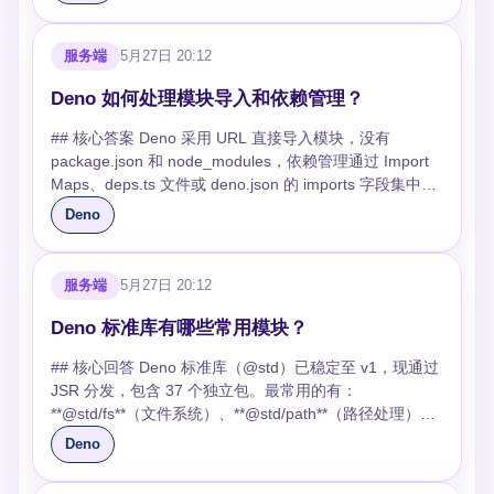
eszip 格式，再注入到精简版 Deno 运行时（denort）二
是按需授予： - 网络访问用 `--allow-
持，零依赖开箱即用。但不支持 TTL 自动过期、没有
= new Worker(new URL(file, import.meta.url).href, {
const content = await Deno.readTextFile("large.txt");
时跑；单测级授权更啰嗦，但 CI 和代码审查时更安全。
进制中——所以它并不是真正编译成机器码，而是"打包
net=api.example.com` 限定域名 - 文件读取用 `--allow-
pub/sub、查询只有前缀扫描。需要过期策略或发布订阅
type: "module" }); worker.onmessage = (e) => {
processContent(content); ``` **使用 Web 标准 API 而非
不要为了省事长期使用 `--allow-all`，它会掩盖代码偷偷访
+嵌入"。 ## 基本编译命令 ```bash deno compile --allow-
read=/app/data` 限定路径 - 环境变量用 `--allow-
时还是得接 Redis。 ### 从 Node.js 迁移到 Deno 难吗？
resolve(e.data as T); worker.terminate(); };
Deno 特有 API**：Deno 的 Web 标准 API（如 `fetch`、
服务端
5月27日 20:12
问文件、环境变量或网络的行为。权限还会影响 Mock 策
net --allow-read app.ts ``` 编译时必须指定权限标志，运
env=PORT,DB_URL` 限定变量名 面试中如果只答出 `--
Deno 2 已支持 ~98% 的 npm 包，大部分依赖加 `npm:`
worker.onerror = (e) => { reject(e); worker.terminate(); };
`ReadableStream`、`TextEncoder`）经过高度优化，优
略：能用内存假对象替代真实文件和网络时，就不要为了
行时无法再修改。输出文件默认与源文件同名，可用 `--
allow-net` 这种粗粒度权限，说明你没在生产环境用过
Deno 如何处理模块导入和依赖管理？
前缀就能跑。主要差异：文件系统用 `Deno.readTextFile`
worker.postMessage(data); }); } ``` ### 并行处理时为什
先使用这些 API 可以获得更好的性能和可移植性。
测试方便放开系统权限。这样做的代价是多写一点测试替
output` 自定义： ```bash deno compile --allow-net --
Deno。 ## 部署平台如何选择？ 三种主流方案： -
而非 `fs.readFile`；运行时需要 `--allow-net` 等权限标
么不能无限开 Worker？ Worker 不是越多越快，它会占用
**TypeScript 运行时类型检查优化**：Deno 默认在开发模
身，但收益是测试更快、更稳定，也更接近单元测试的边
## 核心答案 Deno 采用 URL 直接导入模块，没有
output=myapp app.ts ``` ## 交叉编译与目标平台 一条命
**Deno Deploy**：官方边缘计算平台，零配置部署，适合
志。依赖 sharp、bcrypt 等 Node 原生模块的项目可能有
线程、内存和调度资源。CPU 密集型任务通常按机器核心
式下进行类型检查，但类型检查是 CPU 密集型操作。在
界。 ```ts Deno.test({ name: "reads fixture file",
package.json 和 node_modules，依赖管理通过 Import
令即可编译到其他平台： ```bash deno compile --
轻量 API 和 SSR 应用。2026 年 2 月已 GA，Classic 版
兼容问题，建议先用 `deno info` 检查依赖树。 ### Deno
数附近控制并发，比如 4 核机器开 4 个左右，再多可能只
生产环境中使用 `--no-check` 标志跳过类型检查，可显著
permissions: { read: ["./fixtures"] }, async fn() { const text
Maps、deps.ts 文件或 deno.json 的 imports 字段集中管
target=x86_64-unknown-linux-gnu --output=myapp-linux
将在 7 月下线，需要迁移到新平台。 - **容器化自建**：
Deploy 和传统服务器部署哪个好？ Deno Deploy 适合无
是上下文切换变多。批量文件处理还要考虑磁盘 I/O，开
减少启动和热重载时间： ```bash deno run --no-check
= await Deno.readTextFile("./fixtures/user.json"); if
理，模块全局缓存于本地。 ## 导入方式 Deno 支持 URL
app.ts deno compile --target=aarch64-apple-darwin --
Docker + K8s，适合需要精细控制或有复杂依赖的场景。
状态 API 和边缘计算，全球 35+ 节点低延迟，免费额度
Deno
太多 Worker 可能把磁盘打满，反而让整体变慢。更稳妥
app.ts ``` **选择高效的数据结构**：在频繁查找场景下，
(!text.includes("name")) throw new Error("bad fixture");
导入、相对路径导入和 Import Maps 别名导入三种方式：
output=myapp-mac app.ts deno compile --
配置资源限制（requests/limits）、存活探针和就绪探针
generous。限制：WebSocket 连接有超时、无持久文件
的做法是做一个简单队列或 Worker 池，让任务排队进入
`Map` 和 `Set` 的性能优于普通对象，因为 V8 对
}, }); ``` ```bash deno test --allow-read=./fixtures deno
```typescript // URL 直接导入（指定版本） import { serve
target=x86_64-pc-windows-msvc --output=myapp.exe
是基本要求。 - **PaaS 托管**：Railway、Vercel 等平
系统、不支持长驻进程。传统 VPS/容器部署更灵活，适
固定数量的 Worker。Worker 池的实现也别一开始就追求
Map/Set 有专门的优化路径。 ## 如何处理 Deno 中的内
test --allow-net=localhost:8000 ``` ### Deno 测试怎么组
} from "https://deno.land/std@0.208.0/http/server.ts"; //
app.ts ``` 这在 CI/CD 中做批量发布时很实用，不用准备
台，适合快速上线，但定制空间有限。 选型依据：流量规
合需要完整运行时的项目。两者不冲突，API 层 Deploy +
复杂调度，先做到固定并发、先进先出、失败可返回就够
服务端
5月27日 20:12
存优化？ Deno 的内存管理依赖 V8 的垃圾回收器，但应
织才适合真实项目？ 单元测试可以贴近源码放，例如
相对路径导入（必须带扩展名） import { utils } from
多台构建机器。 ## 三个注意事项 **文件体积大。** 编译
模、延迟要求、团队运维能力。不要为了用 Deno Deploy
重计算层 VPS 是常见搭配。
了。等确实遇到长短任务混排、优先级或取消需求，再增
用层面的不当使用仍会导致内存泄漏和 GC 压力过大。 **
`src/user_test.ts`；集成测试可以放到 `tests/`，并在
"./utils.ts"; // 通过 Import Maps 使用别名 import {
产物通常 50-100 MB，因为包含了完整 V8 引擎和 Deno
Deno 标准库有哪些常用模块？
而用，数据库连接密集型场景自建集群更稳。 ## 健康检
加队列策略会更稳。 ```ts const concurrency =
及时释放资源**：Deno 的资源表（Resource Table）维
`deno.json` 里统一配置 include 和 exclude。测试写法上
Application } from "oak"; ``` Import Maps 在 `deno.json`
运行时。对体积敏感的场景可用 upx 压缩，但稳定性需自
查和监控怎么做？ 健康检查端点是生产标配： - `/health`
Number(Deno.env.get("WORKER_CONCURRENCY")
护着所有打开的文件、网络连接等资源。未关闭的资源会
推荐 Arrange、Act、Assert 三段式，但不用机械地写注
## 核心回答 Deno 标准库（@std）已稳定至 v1，现通过
中配置，可将 URL 映射为简短别名，是目前推荐的做
行验证。 **动态导入不会自动打包。** 静态分析能识别的
返回进程存活状态，用于 K8s livenessProbe - `/ready` 返
?? 4); const chunks = [/* split big data here */]; for (let i =
持续占用文件描述符和内存，且资源表本身也会增长。始
释，关键是让准备数据、执行动作、验证结果一眼能分
JSR 分发，包含 37 个独立包。最常用的有：
法。 ## 依赖管理方案 早期 Deno 推荐 `deps.ts` 模式
动态 import 会被包含，但运行时拼装的路径不会。需要用
回服务就绪状态（依赖是否连上），用于 readinessProbe
0; i < chunks.length; i += concurrency) { const batch =
终在 `finally` 块中关闭资源： ```typescript const file =
开。涉及数据库、临时目录、端口监听时，每个测试都要
**@std/fs**（文件系统）、**@std/path**（路径处理）、
——将所有远程依赖集中到一个文件重新导出，应用代码
`--include` 显式声明： ```bash deno compile --
监控方面，结构化日志（JSON 格式）比 console.log 更
chunks.slice(i, i + concurrency); await
await Deno.open("data.txt"); try { const content = await
创建自己的隔离环境，不能依赖前一个测试留下的状态。
**@std/http**（HTTP 服务）、**@std/assert**（断言测
只从 deps.ts 导入。现在更推荐使用 `deno.json` 的
include=./plugins/plugin.ts app.ts ``` Web Worker 的代码
有利于日志平台解析。Deno 2.x 支持
Deno
Promise.all(batch.map((chunk) =>
Deno.readAll(file); return processContent(content); }
并行执行能节省时间，但共享全局变量、固定端口、固定
试）、**@std/async**（异步工具）、
imports 字段，本质上是标准 Import Maps： ```json {
同理，也需 `--include` 手动加入。 **权限编译时锁定。**
`Deno.memoryUsage()` 获取内存指标，配合定时上报可
runWorker("./worker.ts", chunk))); } ``` ```bash
finally { file.close(); // 确保资源从资源表中移除 } ``` **流
文件名的测试不适合直接并行。当测试之间共享 fixture
**@std/encoding**（编解码）、**@std/collections**（集
"imports": { "oak": "jsr:@oak/oak@^12.6.1", "std/":
`--allow-net` 等标志在编译时写死，运行时无法突破，也
以排查内存泄漏。 ## CI/CD 有什么坑？ Deno 项目的 CI