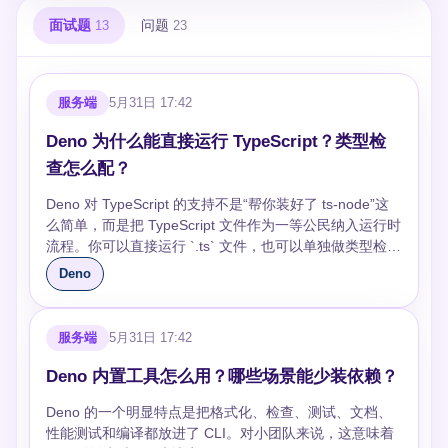
面试题
问题
13
23
服务端
5月31日 17:42
Deno 为什么能直接运行 TypeScript？类型检
查怎么配？
Deno 对 TypeScript 的支持不是“帮你装好了 ts-node”这
么简单，而是把 TypeScript 文件作为一等公民纳入运行时
流程。你可以直接运行 `.ts` 文件，也可以单独做类型检
查、配置编译选项、缓存远程依赖类型。它适合写脚本、
Deno
服务端 API、边缘函数和共享工具库，但仍然需要理解类
型检查和运行性能之间的取舍。 ## 追问 ### Deno 运行
TypeScript 时到底发生了什么？ 当你执行 `.ts` 文件时，
服务端
5月31日 17:42
Deno 会解析依赖图，把 TypeScript 转成 JavaScript 后交
给 V8 执行，并把结果缓存起来。后续运行同一份代码
Deno 内置工具怎么用？哪些场景能少装依赖？
时，如果依赖和配置没有变化，启动成本会低很多。取舍
Deno 的一个明显特点是把格式化、检查、测试、文档、
是首次运行或依赖变更时会有编译成本，所以大型项目不
性能测试和编译都放进了 CLI。对小团队来说，这意味着
要把“直接运行”理解成完全没有构建开销。踩坑点是远程