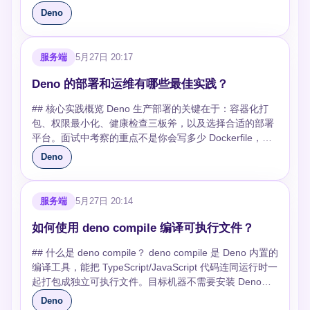
认规则更干净，但有些店还没开。选择时先列出项目必须
选 Hono（轻量、跨 Deno/Bun/Cloudflare Workers 运行
有一个判断标准是数据传输成本：如果每次都要把几十
npm 包。Node.js 仍以 npm + package.json 为核心。
（默认 `~/.cache/deno`），二次启动直接读取缓存。在
被测 Promise，否则测试可能在异步错误抛出前就结束。
Deno
依赖的包、运行权限、团队维护成本和部署平台支持，再
时）和 Oak（Koa 风格中间件），Fresh 是官方全栈框架
MB 的对象来回复制，Worker 的收益会明显下降。能用
**TypeScript**：Deno 原生执行 .ts 文件，零配置。
CI/CD 环境中，可以通过挂载持久化的缓存目录来避免每
同步异常用 `assertThrows`，Promise 拒绝用
决定运行时，比单纯比较性能或语法更靠谱。
但社区活跃度一般。数据库层 Drizzle ORM 是目前最成熟
`ArrayBuffer` 等可转移对象时，应该优先考虑转移所有
Node.js 22 虽已实验性支持，但生产环境仍需配置转译。
次构建都重新编译。 **使用 `deno compile` 生成单文件可
`assertRejects`，这两个不要混用。Deno 默认会检查未
的 TypeScript ORM，支持
权，减少复制带来的内存压力。 ```ts // worker.ts
**API 风格**：Deno 全部采用 Promise/async-await，
执行文件**：对于部署场景，`deno compile` 将运行时和
关闭的 op、资源和异常退出，这比很多测试框架严格，也
服务端
5月27日 20:17
PostgreSQL/MySQL/SQLite。Deno KV 是内置键值存
self.onmessage = (event) => { const nums = event.data
Node.js 保留了大量回调风格的旧 API。 **底层实现**：
应用代码打包成单文件，省去运行时的模块解析和编译开
更容易暴露真实问题。踩坑最多的是启动 HTTP server、
储，零依赖适合轻量场景。认证用 djwt 处理 JWT，
as number[]; const sum = nums.reduce((acc, n) => acc
Deno 基于 Rust + V8，Node.js 基于 C++ + V8 + libuv。
Deno 的部署和运维有哪些最佳实践？
销，启动速度可提升 30% 以上。 **V8 Snapshot 机制**：
文件句柄或数据库连接后忘了在 `finally` 里关闭，短期看
@deno/kv-oauth 做 OAuth2。工具链全部内置——fmt、
+ n, 0); self.postMessage(sum); }; ``` ### 如何把
```bash # Deno 权限示例 deno run --allow-net --allow-
Deno 在构建时就通过 V8 Snapshot 预先序列化了内置
只是测试失败，长期看会让 CI 随机挂。如果确实有长连
## 核心实践概览 Deno 生产部署的关键在于：容器化打
lint、test、compile、doc 一条命令搞定，Deno 2 还新增
Worker 封装成 Promise，避免回调散在业务里？ 真实项
read server.ts ``` ## 2026 年选型建议 - **选 Node.js**：
API 的初始化状态，这意味着 `Deno.readFile`、`fetch`
接或后台计时器无法在测试结束前自然关闭，可以临时关
包、权限最小化、健康检查三板斧，以及选择合适的部署
了 pack、bump-version、ci 等子命令。部署用 Deno
目里通常不会在业务函数里到处写 `onmessage` 和
已有大型项目、依赖 npm 生态深度、团队招聘池大 - **选
等全局 API 在启动时无需重新初始化。自定义应用也可以
闭 `sanitizeOps` 或 `sanitizeResources`，但这应该是最
平台。面试中考察的重点不是你会写多少 Dockerfile，而
Deploy，免费额度每天 10 万请求、35+ 边缘节点零冷启
`onerror`，而是封装一个 `runWorker`，让调用方像等待
Deno**：新项目优先安全（如跑不可信代码）、边缘部署
利用 `deno_core` 的 snapshot 功能来预初始化重度依
后手段。更好的做法是把启动和关闭封装成工具函数，让
是你能否说清每个配置背后的取舍。 ## 容器化部署怎么
动。 ## 追问 ### JSR 和 npm 有什么区别？ JSR 是
普通异步函数一样等待结果。这样错误处理、超时、终止
（Deno Deploy）、TypeScript-first - **考虑 Bun**：
赖。 ## Deno 运行时有哪些关键的性能优化手段？ 运行
Deno
每个测试都能明确释放资源。 ```ts import { assertRejects
选？ Deno 官方提供 `denoland/deno` 镜像，生产环境推
Deno 主导的 TypeScript 优先注册表，源码直接发 TS 无
Worker 都可以集中维护。边界是每次调用都新建 Worker
CI/CD 追求极致速度、高吞吐 HTTP 场景 ## 追问方向 -
时优化的核心是减少不必要的计算开销和跨 Rust/V8 边界
} from "jsr:@std/assert"; async function loadUser(id:
荐多阶段构建：先用 `deno compile` 将 TypeScript 编译
需编译，自动为 npm 生态生成兼容包。npm 以
会更简单但成本更高，适合低频任务；高频任务应该考虑
Deno 的权限模型能防范供应链攻击吗？-- 能限制恶意包
的调用次数。 **减少 opcall 频率**：Deno 通过
number) { if (id <= 0) throw new Error("invalid id");
为单文件二进制，再用精简基础镜像（如 `debian:slim`）
CommonJS/编译后 JS 为主。Deno 两个都能用：JSR 用
Worker 池。最容易踩的坑是成功或失败后忘记
的文件和网络访问，但 `--allow-all` 等于没有限制 - Deno
opcall（类似系统调用的机制）在 V8 和 Rust 之间通信。
return { id }; } Deno.test("loadUser rejects invalid id",
服务端
5月27日 20:14
运行。这样做的好处是最终镜像小、启动快、不暴露源
`jsr:` 前缀，npm 用 `npm:` 前缀。新项目优先发 JSR，兼
`terminate()`，导致后台线程一直占着资源，CI 或长驻服
2.0 的 npm 兼容性有没有坑？-- 大部分主流包可用，但依
虽然 2.x 版本已经将单次 opcall 开销从早期的微秒级降到
async () => { await assertRejects(() => loadUser(0),
码。 注意：Deno 2.x 已发布，不要再写
容两边的开发者。 ### Hono 和 Oak 怎么选？ Hono 更轻
如何使用 deno compile 编译可执行文件？
务里会越来越慢。封装时还可以加超时控制，避免
赖原生 C++ 模块的包可能失败 - 为什么 Ryan Dahl 认为
纳秒级（约 40ns），但在高频调用场景下仍然需要注
Error, "invalid id"); }); ``` ### 测试里需要读文件、访问网
`denoland/deno:1.38.0` 这种过时版本。编译命令也有所
量、跨运行时，中间件生态丰富，适合 API 和边缘计算场
Worker 卡死后 Promise 永远不返回。超时后要主动终止
node_modules是个错误？-- 它导致幽灵依赖、磁盘浪
意。例如，逐行读取文件比一次性读取产生更多的
络时权限怎么给？ Deno 的测试和运行代码一样受权限模
## 什么是 deno compile？ deno compile 是 Deno 内置的
变化，建议查阅最新文档。 容器内务必以非 root 用户运
景。Oak 是 Deno 专属框架，API 接近 Koa 学习成本低，
Worker，并把任务标记为失败或进入重试队列，否则调用
费、安装慢，Deno 用全局缓存 + URL 导入替代
opcall： ```typescript // 低效：多次 opcall const file =
型约束，读文件要 `--allow-read`，访问网络要 `--allow-
编译工具，能把 TypeScript/JavaScript 代码连同运行时一
行，Dockerfile 末尾加 `USER deno` 是基本操作。 ## 权
但生态不如 Hono。新项目建议 Hono，已有 Koa 经验的
方会以为系统只是“还在处理”。 ```ts export function
await Deno.open("large.txt"); const buf = new
net`。可以在命令行给权限，也可以在单个 `Deno.test` 的
起打包成独立可执行文件。目标机器不需要安装 Deno，
限控制为什么重要？ Deno 和 Node.js 最大的架构差异就
团队可以快速上手 Oak。 ### Deno KV 能替代 Redis
runWorker<T>(file: string, data: unknown): Promise<T>
Uint8Array(1024); while (await file.read(buf)) {
配置里声明权限；后者更适合单元测试，因为它能把权限
直接运行即可。它的底层原理是把代码和依赖绑定为
是默认安全。生产环境中坚决不用 `-A`（全量授权），而
吗？ 轻量场景可以：键值读写、原子操作、版本控制都支
{ return new Promise((resolve, reject) => { const worker
Deno
processChunk(buf); } // 高效：一次 opcall 读取全部内容
边界写在测试旁边。取舍是命令行授权简单，适合本地临