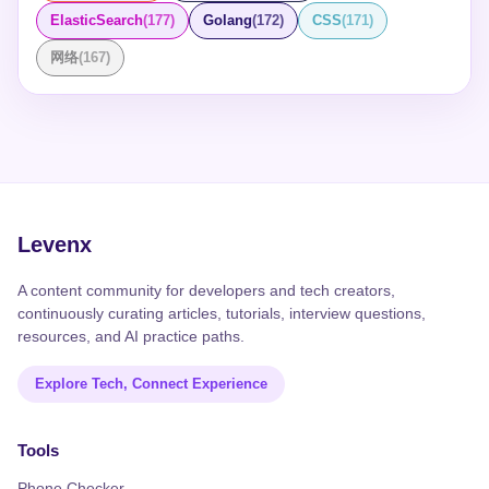
"read", path: "/tmp" }); // 运行时弹出交互提示 ``` 也可调
理念有什么不同？（提示：ESM-only、无全局污染、独立
URL("./worker.ts", import.meta.url), { type: "module" } );
源清理、异步失败和测试隔离一起设计好。
ElasticSearch
(
177
)
Golang
(
172
)
CSS
(
171
)
用 `Deno.permissions.revoke()` 主动放弃已获权限，实
版本） - @std/http 能否替代 Oak 等框架？什么场景下需
worker.postMessage({ data: largeDataset });
现最小权限的动态收缩。 ## 子进程权限的陷阱 `--allow-
要引入第三方框架？（提示：路由、中间件、请求校验）
网络
(
167
)
worker.onmessage = (e) => { console.log("Result:",
run` 授予的子进程不在 Deno 沙箱内运行，它继承宿主系
- 标准库模块的 UNSTABLE 标记意味着什么？如何判断能
e.data); }; ``` ```typescript // worker.ts self.onmessage =
统的完整权限，不受 Deno 权限标志约束。因此只应允许
否用于生产？（提示：语义化版本、JSR 标注）
(e) => { const result = heavyComputation(e.data);
运行明确可信的命令，如 `--allow-run=git,curl`。 ## 与
self.postMessage(result); }; ``` **并发控制**：高并发场景
Node.js 的关键区别 Node.js 默认拥有全部系统权限，依
下，无限制地发起异步操作会导致事件循环压力过大、文
赖 `fs` 模块即可读写任意文件，安全边界完全依赖操作系
件描述符耗尽。需要实现并发控制器： ```typescript
统层面。Deno 则从运行时层面强制权限隔离，每个资源
async function parallelLimit<T>( tasks: (() =>
访问请求都需经过权限检查，恶意依赖无法静默越权。 ##
Promise<T>)[], limit: number ): Promise<T[]> { const
追问 - **权限白名单和黑名单同时存在时，哪个优先？** `-
Levenx
results: T[] = []; const executing = new
-deny-*` 优先。即使 `--allow-read=/app` 已授权，`--
Set<Promise<void>>(); for (const [index, task] of
deny-read=/app/secret` 仍会阻止对该目录的访问。 - **
A content community for developers and tech creators,
tasks.entries()) { const p = task().then((result) => {
如何在 CI 中自动处理权限提示？** 使用 `--no-prompt` 标
continuously curating articles, tutorials, interview questions,
results[index] = result; executing.delete(p); });
志，未授权的访问直接抛出 PermissionDenied 错误而非
resources, and AI practice paths.
executing.add(p); results[index] = undefined as T; if
交互提示，适合自动化流水线。
(executing.size >= limit) { await
Explore Tech, Connect Experience
Promise.race(executing); } } await
Promise.all(executing); return results; } ``` **Deno.serve
的并发性能**：Deno 2.x 中 `Deno.serve`（或标准库的
Tools
`serve`）是构建 HTTP 服务的主要 API，它基于 Rust 的
hyper 库实现，性能接近原生 HTTP 服务器。基准测试
Phone Checker