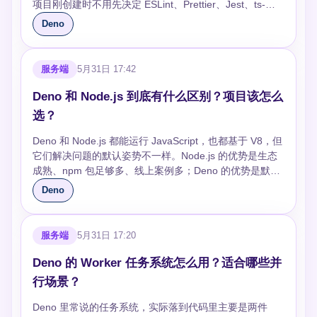
项目刚创建时不用先决定 ESLint、Prettier、Jest、ts-
依赖版本不固定会导致缓存变化，建议在导入地址、npm
node、打包器分别怎么配。它不是要替代所有前端工程工
specifier 或 lock 文件里锁住版本。 ```bash deno run
Deno
具，而是把 TypeScript 服务端、脚本和库开发中最常见的
src/main.ts deno cache src/main.ts deno run --reload
流程先收拢起来。 ## 追问 ### deno fmt 和 deno lint 能
src/main.ts ``` ### deno check 和 deno run --check 有什
替代 Prettier、ESLint 吗？ 在纯 Deno 项目里，大多数情
么区别？ `deno check` 只做类型检查，不执行代码，适
服务端
5月31日 17:42
况下可以直接用 `deno fmt` 和 `deno lint`，它们开箱即
合放在 CI 或提交前检查里。`deno run --check` 会在运行
用，团队不用争论缩进、引号和基础规则。取舍是规则可
前做类型检查，更适合本地调试关键入口。取舍是每次运
Deno 和 Node.js 到底有什么区别？项目该怎么
配置空间没有 ESLint 那么大，如果项目有大量自定义 lint
行都检查会更稳，但反馈速度可能变慢；开发期可以按场
选？
规则、React 特定规则或历史代码风格，迁移时会有摩
景选择，CI 必须保留明确的类型检查步骤。常见坑是以为
擦。边界也很清楚：Deno 工具更适合统一风格和抓常见
`deno run` 默认总会拦住所有类型错误，实际项目最好显
Deno 和 Node.js 都能运行 JavaScript，也都基于 V8，但
问题，不适合承载复杂业务规范。常见坑是把 `deno fmt`
式运行 `deno check`，避免配置或版本差异造成误判。
它们解决问题的默认姿势不一样。Node.js 的优势是生态
直接作用到整个仓库，结果格式化了不该改的生成文件，
```bash deno check src/main.ts deno run --check --
成熟、npm 包足够多、线上案例多；Deno 的优势是默认
所以要在 `deno.json` 里排除目录。 ```json { "fmt": {
allow-net src/main.ts ``` ### Deno 还需要 tsconfig.json
安全、原生 TypeScript、工具链内置，并且更贴近 Web
Deno
"exclude": ["dist", "coverage"] }, "lint": { "exclude": ["dist",
吗？ 很多简单项目不需要单独的 `tsconfig.json`，一个
标准。真正选型时，不要只看“新不新”，要看项目依赖、
"vendor"] } } ``` ```bash deno fmt --check deno lint ```
`deno.json` 就能管理 tasks、imports、fmt、lint 和
团队经验、部署环境和安全边界。 ## 追问 ### Deno 和
### deno test 适合测哪些代码？ `deno test` 适合测试工
compilerOptions。这样配置集中，脚本和服务端项目会清
Node.js 的模块管理差在哪？ Node.js 早期以 CommonJS
服务端
5月31日 17:20
具函数、HTTP handler、Deno 服务端模块和不依赖浏览
爽很多。边界是如果你和 Node.js、前端框架或
为主，现在也支持 ES Modules，所以老项目里经常同时
器 DOM 的逻辑。它支持权限参数，所以测试里如果要读
monorepo 共用 TypeScript 配置，仍然可能需要兼容既有
看到 `require` 和 `import`。Deno 默认使用 ES
Deno 的 Worker 任务系统怎么用？适合哪些并
文件或访问本地端口，需要显式声明，这能逼你看清测试
tsconfig。踩坑是直接复制 Node 项目的 tsconfig，里面的
Modules，可以直接从 URL、npm specifier 或 JSR 导入
行场景？
到底碰了哪些资源。取舍是它不像 Jest 那样自带庞大的生
`moduleResolution`、路径别名或类型声明未必适合
依赖，不强制依赖 `node_modules`。这种方式的取舍很
态和快照习惯，迁移 React 组件测试时未必划算。踩坑点
Deno，迁移时要逐项确认。 ```json { "compilerOptions":
明显：Deno 的依赖入口更透明，适合小工具和新项目；
Deno 里常说的任务系统，实际落到代码里主要是两件
是异步测试忘记 `await` 或测试权限没写全，表现可能像