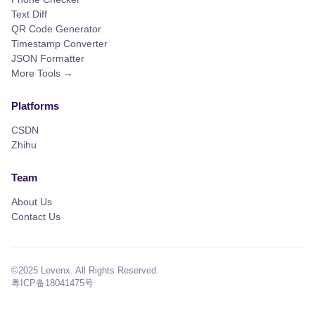
中，Deno 2.x 的 HTTP 吞吐量约 78k req/s（简单 JSON
Text Diff
响应），显著优于 Node.js 22 的约 65k req/s。 ## Deno
QR Code Generator
的 I/O 性能如何优化？ I/O 是大多数 Web 应用的核心瓶
Timestamp Converter
颈。Deno 的 I/O 操作通过 Rust 异步运行时（tokio）实
JSON Formatter
现，天然支持非阻塞 I/O。 **始终使用异步 I/O**：Deno
More Tools →
中同步 I/O API（如 `Deno.readTextFileSync`）会阻塞事
件循环，仅适用于初始化阶段或 CLI 工具。生产环境必须
Platforms
使用异步版本。 **利用 HTTP/2**：Deno 的 `Deno.serve`
支持 HTTP/2（通过 ALPN 协商），多路复用特性可以在
CSDN
单个连接上并行传输多个请求，减少连接建立开销：
Zhihu
```typescript Deno.serve({ port: 8000, handler: async
(req) => { return new Response(JSON.stringify({ status:
Team
"ok" }), { headers: { "Content-Type": "application/json" },
}); }, alpnProtocols: ["h2", "http/1.1"], }); ``` **响应压缩
About Us
**：对响应体进行 gzip 或 brotli 压缩，显著减少传输体
Contact Us
积。Deno 标准库提供了压缩工具： ```typescript import {
gzip } from
"https://deno.land/std@0.224.0/encoding/gzip.ts";
©2025 Levenx. All Rights Reserved.
Deno.serve({ port: 8000, handler: async (req) => { const
粤ICP备18041475号
data = JSON.stringify(await getLargeDataset()); const
acceptEncoding = req.headers.get("accept-encoding")