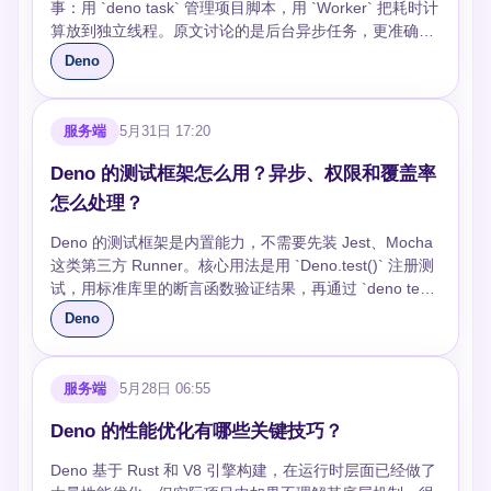
{ "strict": true, "lib": ["deno.ns", "dom", "dom.iterable"] },
Node.js 的 npm 生态更大，遇到冷门 SDK 时更稳。踩坑
事：用 `deno task` 管理项目脚本，用 `Worker` 把耗时计
代码错了，其实是运行命令不完整。 ```ts import {
"imports": { "@std/assert": "jsr:@std/assert@1" } } ```
点是 Deno 的远程 URL 一定要锁版本，否则上游变更可
算放到独立线程。原文讨论的是后台异步任务，更准确地
assertEquals } from
### 第三方库的类型怎么处理？ Deno 导入的现代 ESM
能让构建不可复现。 ```ts import { serve } from
说是 Worker 模型。Worker 有自己的执行上下文和内存空
Deno
"https://deno.land/std@0.224.0/assert/mod.ts";
模块通常自带类型，JSR 和不少 npm 包也能直接获得类
"https://deno.land/std@0.224.0/http/server.ts"; import
间，不能直接共享主线程变量，只能靠 `postMessage` 传
Deno.test("sum works", () => { assertEquals(1 + 2, 3);
型提示。遇到纯 JavaScript 或类型不完整的库，可以用声
chalk from "npm:chalk@5"; serve(() => new
数据。它适合 CPU 密集型或可拆分的批处理，不适合把
}); ``` ```bash deno test --allow-read=./fixtures ``` ###
明文件补类型，或者换成类型更完整的依赖。取舍是补声
Response(chalk.green("hello from Deno"))); ``` ###
普通 I/O 都丢进去；如果只是请求接口或读几个小文件，
服务端
5月31日 17:20
deno task 有什么实际价值？ `deno task` 类似 npm
明能快速推进业务，但长期看会增加维护成本，尤其是库
Deno 默认安全是什么意思？ Node.js 程序默认可以读文
Worker 的创建和序列化成本可能比收益还高。 这个区别
scripts，用来把常用命令写进 `deno.json`，让本地和 CI
升级后声明可能和真实行为不一致。踩坑点是 npm 包如
件、访问网络、读取环境变量，权限通常靠容器、系统用
很重要，因为很多文章会把 “task” 和 “worker” 混着讲。
Deno 的测试框架怎么用？异步、权限和覆盖率
使用同一套入口。它的价值不是功能多，而是减少“你本地
果依赖 Node 专有 API，类型能过不代表运行能过，还要
户或部署平台隔离。Deno 反过来，脚本默认没有文件、
面试或项目评审时，应该先说明你讨论的是哪一层：命令
怎么处理？
怎么跑”的沟通成本。取舍是跨运行时项目仍然可能需要
验证运行时兼容性。 ```ts import { assertEquals } from
网络和环境变量权限，运行时必须显式加 `--allow-read`、
编排层的 `deno task`，还是运行时并行层的 Worker。前
pnpm、make 或 turborepo，Deno task 更适合 Deno 子
"jsr:@std/assert@1"; import express from
`--allow-net` 等参数。这个设计适合运行第三方脚本、CLI
者解决“怎么启动和约束命令”，后者解决“怎么让重计算不
Deno 的测试框架是内置能力，不需要先装 Jest、Mocha
项目内部统一命令。常见坑是把权限参数散落在文档里，
"npm:express@4"; assertEquals(typeof express,
插件或自动化任务，因为权限边界写在命令里。边界是后
堵住主线程”。两者都能提升工程体验，但解决的问题完全
这类第三方 Runner。核心用法是用 `Deno.test()` 注册测
最后 CI 忘加权限，最好统一写到 task 中。 ```json {
"function"); ``` ### 严格类型会不会拖慢开发？ 短期看，
端服务最终仍要访问数据库、Redis 和配置，权限参数会
不同。 ## 追问 ### Deno 里怎么启动一个 Worker？ 主
试，用标准库里的断言函数验证结果，再通过 `deno test`
"tasks": { "dev": "deno run --watch --allow-net --allow-
`strict: true` 会让你多处理空值、联合类型和外部输入校
变多，团队需要把它们固化到 `deno.json` 或部署脚本
线程用 `new Worker(new URL("./worker.ts",
运行。它的特点不是“功能最多”，而是和运行时权限、
Deno
read src/main.ts", "check": "deno fmt --check && deno
验，确实比随手写 `any` 慢。长期看，它能把很多线上问
里。 ```bash deno run main.ts deno run --allow-
import.meta.url).href, { type: "module" })` 创建 Worker，
TypeScript、覆盖率、并发执行放在同一套命令里管理。
lint && deno test --allow-read" } } ``` ```bash deno task
题提前变成编辑器和 CI 的提示，尤其适合 API 参数、配
net=api.example.com --allow-read=./config main.ts ```
然后通过 `postMessage` 发消息。Worker 侧监听
真正写项目时，重点不只是会写一个 `assertEquals`，还
check ``` ### deno compile 什么时候有用？ `deno
置文件和数据转换代码。取舍是原型验证阶段可以局部放
### TypeScript 支持是不是 Deno 一定更好？ Deno 可以
`self.onmessage`，处理完再 `self.postMessage` 返回结
要知道异步资源怎么清理、权限怎么最小化、哪些测试适
服务端
5月28日 06:55
compile` 可以把脚本打成单个可执行文件，适合内部
宽，但核心模块不要长期依赖 `any`，否则 TypeScript 只
直接运行 `.ts` 文件，不需要先安装 `typescript`、`ts-
果。这里的边界是消息会被结构化克隆，函数、类实例方
合并行，哪些测试必须隔离。 如果把 Deno 测试只理解
CLI、运维工具和发给非前端同事使用的小程序。好处是
剩语法高亮。常见坑是只定义接口不做运行时校验，外部
node` 或维护一套复杂构建配置。它对写脚本、边缘函数
法、部分复杂对象不能像普通引用一样传过去。踩坑点是
成“能跑断言”，很容易写出本地偶尔通过、CI 经常失败的
Deno 的性能优化有哪些关键技巧？
对方不需要先安装 Deno，也不用理解依赖缓存。边界是
JSON 进来仍然可能是错的，必要时要配合 zod 这类校验
和小型服务很舒服，类型检查和运行命令都比较直接。取
路径最好用 `new URL(..., import.meta.url)`，不要依赖当
测试。Deno 的测试设计更强调运行时约束：测试代码默
产物体积通常不小，且动态读取文件、远程导入和运行时
库。 ## 小结 Deno 的 TypeScript 体验好在默认路径短：
舍在于大型 Node.js 项目通常已有成熟的 tsconfig、构建
前工作目录，否则测试和生产启动目录一变就找不到文
Deno 基于 Rust 和 V8 引擎构建，在运行时层面已经做了
认没有额外权限，未关闭的异步操作会被检查，覆盖率也
权限需要提前想清楚。踩坑最多的是编译时没有把所需权
写 `.ts`、跑 `deno check`、用 `deno task` 固化流程。真
缓存、路径别名和框架插件，迁到 Deno 未必省事。另一