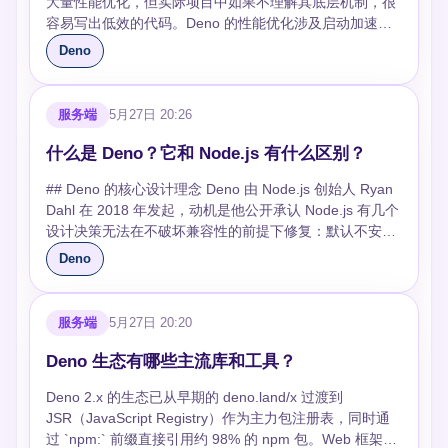
件。如果 Worker 文件还需要读本地模块或资源，主进程
大量性能优化，但实际项目中如果不理解其底层机制，很
不需要额外插件。这些默认值会让刚上手的人觉得严格，
限和目标平台写进去，结果本地能跑，换机器后访问网络
正稳定的项目还需要锁依赖、明确 compilerOptions，并
个常见坑是“能运行”不等于“已经类型检查”，实际 CI 里仍
启动时仍然要给对应权限。权限不是因为进入 Worker 就
容易写出低效的代码。Deno 的性能优化涉及启动加速、
但对长期维护很友好，因为很多隐蔽问题会在测试阶段就
或文件失败。 ```bash deno compile --allow-read --allow-
把类型检查放进 CI；这样才能享受少配置，而不是把隐患
建议单独跑 `deno check`，避免为了启动速度跳过类型问
自动放开，Deno 仍然会按运行命令的授权范围执行，这
运行时调优、内存管理、并发模型和 I/O 处理等多个维
暴露出来。 ## 追问 ### 最小的 Deno 测试应该怎么写？
Deno
net --output bin/tool src/cli.ts ``` ### deno doc 和 deno
藏到运行时。
题。 ```bash deno check src/main.ts deno run --check
是它和一些传统脚本环境不一样的地方。 ```ts // main.ts
度，掌握这些技巧是面试中的常见考察点。 ## Deno 的性
最小测试通常放在 `*_test.ts` 或 `.test.ts` 文件里，Deno
bench 值得放进日常流程吗？ 如果你在写共享库或内部
src/main.ts ``` ### 生态差距会影响真实项目吗？ 会，而
const worker = new Worker(new URL("./worker.ts",
能瓶颈通常出现在哪些环节？ Deno 应用的性能瓶颈主要
会自动发现这些文件。断言建议优先从 `jsr:@std/assert`
SDK，`deno doc` 很值得用，因为它能从类型和 JSDoc
且是最现实的差距。Node.js 的 npm 包数量、企业
import.meta.url).href, { type: "module", });
集中在三个环节：启动阶段的全量依赖加载、运行时的同
引入，旧项目里也可能看到
服务端
5月27日 20:26
直接生成 API 文档，减少文档和代码不一致。`deno
SDK、监控探针、ORM、框架插件都非常丰富，遇到支
worker.onmessage = (event) => {
步阻塞操作、以及内存中的大对象持有。面试中回答这个
`https://deno.land/std/.../asserts.ts`，两者不要在同一个
bench` 适合比较关键函数的性能变化，但不应该拿一次本
付、云厂商、旧系统集成时更容易找到现成方案。Deno
console.log(event.data); worker.terminate(); };
问题时，需要结合 Deno 的架构特点来分析——Deno 的
项目里混着升级。测试名要描述行为，而不是写成 `test
什么是 Deno？它和 Node.js 有什么区别？
机结果做绝对结论。取舍是文档和基准测试都会增加维护
已经支持很多 npm 包，但不是所有包都能无缝运行，尤
worker.onerror = (event) => {
Rust 核心（crate deno_core）通过 opcall 机制与 V8 通
add` 或 `works`，否则失败时排查成本很高。边界上，
成本，只有公共 API、核心算法或性能敏感路径才值得固
其是依赖 Node 原生模块、文件系统假设或构建脚本的
console.error(event.message); worker.terminate(); };
## Deno 的核心设计理念 Deno 由 Node.js 创始人 Ryan
信，每次 opcall 的开销在 2.x 版本中已优化到纳秒级，但
`assertEquals` 会做深比较，适合对象和数组；如果要比
定下来。踩坑是 benchmark 受机器负载影响很大，最好
包。项目如果强依赖复杂 npm 生态，Node.js 通常成本更
worker.postMessage({ number: 21 }); ``` ```ts //
Dahl 在 2018 年发起，动机是他公开承认 Node.js 有几个
频繁的跨边界调用仍然是性能敏感场景需要关注的重点。
较同一个引用，才用 `assertStrictEquals`。实际项目里还
比较同一环境下的相对变化，而不是追求漂亮数字。 ##
低；如果是 API 服务、脚本平台、边缘函数或 TypeScript
worker.ts self.onmessage = (event) => { const { number
设计决策无法在不破坏兼容性的前提下修复：默认不安全
## 如何优化 Deno 的启动性能？ Deno 的冷启动耗时主要
要注意导入路径的稳定性，特别是从远程 URL 迁移到
小结 Deno 内置工具最适合解决“项目启动阶段工具太
优先的新工具，Deno 的开发体验更清爽。 ### 线上项目
} = event.data; self.postMessage({ result: number * 2 });
的执行环境、混乱的 node_modules 机制、以及
花在模块解析和 TypeScript 编译上。优化启动性能的核心
JSR 或 npm 兼容包时，锁文件和版本号要一起维护。否
Deno
多”的问题。先用 `fmt + lint + test + task` 建立基本质量
应该怎么选？ 已有 Node.js 项目不要为了追新整体迁移，
}; ``` ```bash deno run --allow-read main.ts ``` ###
CommonJS 与 ES Modules 并存的模块系统。Deno 从零
思路是减少启动时需要解析和编译的代码量。 **动态导入
则同一段测试在不同机器上可能解析到不同版本的断言
线，需要分发 CLI 时再考虑 `compile`，需要维护库时再
除非你能明确量化安全、部署或工具链收益。新项目如果
Worker 适合处理什么任务，不适合处理什么任务？
开始，用 Rust 重写了底层，试图给出更干净的答案。 ##
替代顶层全量加载**：将非必要依赖改为按需加载，避免
库，报错信息也会不一致。 ```ts import { assertEquals }
补 `doc` 和 `bench`，这样既能少装依赖，也不会把工具
依赖 Express/NestJS、Prisma 复杂插件或大量 npm 中间
Worker 适合图像像素处理、加密哈希、大数组计算、日
Deno 和 Node.js 的关键区别 **安全模型**：Deno 默认沙
启动时解析整个依赖树。 ```typescript // 顶层全量加载：
from "jsr:@std/assert"; function add(a: number, b:
服务端
5月27日 20:20
链用过头。
件，Node.js 仍然是稳妥选择。Deno 适合权限边界清晰、
志离线分析、批量文本转换这类 CPU 时间明显的任务。
箱执行，脚本无法读写文件、访问网络或读取环境变量，
启动时解析所有依赖 import { heavyProcessor } from
number) { return a + b; } Deno.test("add returns sum of
依赖少、希望减少工具链配置的项目，例如内部 CLI、
它不适合非常短的小任务，因为创建线程、加载模块、传
必须通过 `--allow-read`、`--allow-net` 等标志显式授权。
"./heavy-processor.ts"; // 动态导入：只在需要时加载
Deno 生态有哪些主流库和工具？
two numbers", () => { assertEquals(add(1, 2), 3);
Webhook 服务、轻量 API 和自动化脚本。真正的踩坑不
递消息都有固定成本。也不适合需要频繁共享状态的逻
Node.js 默认完全信任脚本，没有权限墙。 **模块与包管
async function processData(data: unknown) { const {
assertEquals(add(-1, 1), 0); }); ``` ```bash deno test
是选错运行时，而是没有把依赖锁定、权限参数、CI 检查
Deno 2.x 的生态已从早期的 deno.land/x 过渡到
辑，主线程和 Worker 来回通信太密会把性能优势吃掉。
理**：Deno 用 URL 直接导入模块，不依赖 package.json
heavyProcessor } = await import("./heavy-processor.ts");
deno test src/math_test.ts deno test --filter="add
和部署镜像写清楚。 ## 小结 Node.js 像一座成熟城市，
JSR（JavaScript Registry）作为主力包注册表，同时通
取舍上可以先在主线程写清楚逻辑，再用实际耗时数据决
和 node_modules。Deno 2.0 起 `npm:` 前缀已稳定支
return heavyProcessor(data); } ``` **利用 Deno 的编译缓
returns" ``` ### 异步测试、异常测试和资源清理有什么
路网复杂但配套齐全；Deno 更像规划更现代的新区，默
过 `npm:` 前缀直接引用约 98% 的 npm 包。Web 框架首
定是否拆到 Worker，而不是一开始就把架构做复杂。还
持，可以 `import express from "npm:express"` 直接使用
存**：Deno 会将编译结果缓存在 `DENO_DIR` 目录中
坑？ 异步测试的函数本身要 `async`，并且必须 `await`