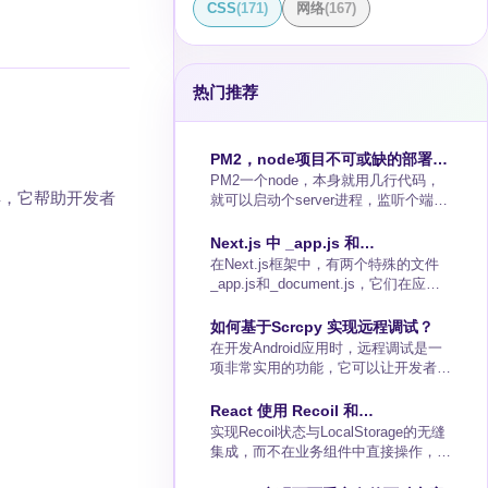
CSS
(
171
)
网络
(
167
)
热门推荐
PM2，node项目不可或缺的部署工
PM2一个node，本身就用几行代码，
具
具，它帮助开发者
就可以启动个server进程，监听个端
口，为大家提供Web服务工具安装
npminstallpm2-g一、命令行启动普通
Next.js 中 _app.js 和
执行启动pm2startjs文件路径.js携带参
在Next.js框架中，有两个特殊的文件
_document.js 的作用与区别比较
数启动pm2start某种方式----
_app.js和_document.js，它们在应用
param_nameparam_valuenpm脚本启
程序中扮演着非常重要的角色。这两个
动pm2startnpm--runpm2startyarn--run
文件可以被认为是Next.js应用的蓝
如何基于Scrcpy 实现远程调试？
🌰举个例子项目结构普通启动npm脚
图，它们定义了页面的结构和行为，但
在开发Android应用时，远程调试是一
它们的职责和执行时机是有所不同的。
项非常实用的功能，它可以让开发者不
接下来，我们将通过简单易懂的方式来
必每次都连接物理设备即可进行应用测
探讨这两个文件的作用、区别以及它们
试和调试。Scrcpy是一款开源的
React 使用 Recoil 和
的执行时机。_app.js_app.js文件是
Android设备控制和显示工具，它通过
实现Recoil状态与LocalStorage的无缝
LocalStorage 实现状态持久化
Next.js的核心文件之一，它的主要作
USB（或者通过TCP/IP进行网络传
集成，而不在业务组件中直接操作，我
用是初始化所有
输）连接设备，提供了高性能的屏幕镜
们可以使用Recoil的高阶工具——
像和操作能力。本文将详细介绍如何使