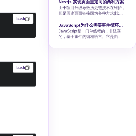
effect。Effect允许我们在atom的配置
Nextjs 实现页面重定向的两种方案
用Scrcpy进行远程调试。环境准备安
中直接定义与外部资源的交互，从而将
由于项目升级导致历史链接不在维护，
装ADB:Scrcpy依赖于
持久化逻辑与业务组件解耦。下面是如
但是历史页面链接因为各种方式(比如
AndroidDebugBridge(ADB
何创建自动同步到LocalStorage的
SEO搜素引擎收录，用户自行收藏等)
bash
Recoilatom的步骤。实现步骤一、创建
被用户主动直接访问，面对这些问题，
JavaScript为什么需要事件循环
Recoil状态(atom)并添加effect首先，
前端开发者是需要考虑将历史页面的访
JavaScript是一门单线程的，非阻塞
Event Loop?对比浏览器执行环境
我们创建一个Recok
问引导到新的落地页面。本文介绍基于
的，基于事件的编程语言。它是由
和NodeJS执行环境
nextjs框架如何对历史页面链接进行重
ECMAScript（JavaScript语言核心）
定向。方案一通过修改next config文件
和一些浏览器提供的API（如DOM，
实现页面重定向，方案二通过修改
AJAX等）组成的。这篇文章将一步步
getInitialProps方法逻辑进行重定向。
解析JavaScript的核心概念之一：事件
循环，它是JavaScript运行时的主要组
bash
成部分，处理并执行任务，控制
JavaScript的执行顺序，并允许非阻塞
I/O操作。什么是事件循环事件循环是
处理和执