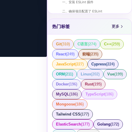
一、安装 ESLint 插件
二、确保项目配置了 ESLint
三、运行 ESLint
热门标签
更多
总结
Git
(
310
)
C语言
(
274
)
C++
(
259
)
React
(
249
)
前端
(
235
)
JavaScript
(
227
)
Cypress
(
224
)
ORM
(
211
)
Linux
(
202
)
Vue
(
199
)
Docker
(
196
)
Rust
(
195
)
MySQL
(
186
)
TypeScript
(
186
)
Mongoose
(
186
)
Tailwind CSS
(
177
)
ElasticSearch
(
177
)
Golang
(
172
)