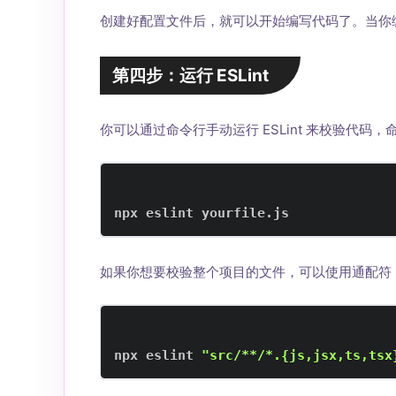
创建好配置文件后，就可以开始编写代码了。当你编
第四步：运行 ESLint
你可以通过命令行手动运行 ESLint 来校验代码，
npx eslint yourfile.js
如果你想要校验整个项目的文件，可以使用通配符
npx eslint 
"src/**/*.{js,jsx,ts,tsx