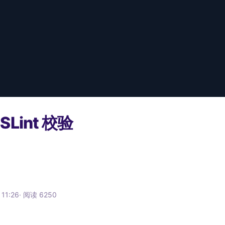
Lint 校验
11:26
·
阅读
6250