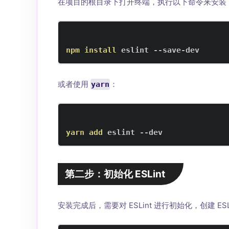
在项目的根目录下打开终端，执行以下命令来安装 ES
npm
install
 eslint --save-dev
或者使用
：
yarn
yarn
add
 eslint --dev
第二步：初始化 ESLint
安装完成后，需要对 ESLint 进行初始化，创建 E