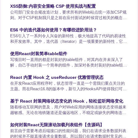
XSS防御:内容安全策略 CSP 使用实战与配置
公司部门安全合规改造计划，要求所有的Web站点统一添加CSP规
则。对于CSP机制我只是之前在应付面试的时候背过相关的概念，
并没有真正在项目中实践过。所以希望借助本次改造任务好好理解
并实践CSP机制。CSP的全称是ContentSecurityPolicy，翻译成中
ES6 中的迭代器如何使用？有哪些进阶用法？
文就是内容安全策略。CSP 通过告诉浏览器一系列规则，严格规定
ES6引入了一系列令人兴奋的新特性，极大地提高了代码的易读性
页面中哪些资源允许有哪些来源，不在指定范围内的通通拒绝。
和开发效率。其中，迭代器（Iterator）是一项重要的新特性，它为
遍历复杂的数据结构提供了统一的接口。ES6的迭代器是遵循迭代
器协议的对象，允许开发者按序访问集合的元素。它们不仅被数组
使用React封装简单table组件
和字符串等内置类型默认实现，还可以由开发者自定义，从而在数
写项目时一直用的都是封装好的table组件，对其内在并未深入了
据的遍历上提供了更高的灵活性和控制力。什么是迭代器在ES6之
解，自己手动封装一个简单的组件，加深对各类封装好的table组件
前，我们经常通过数组或对象的索引来遍
的了解。接下来的内容都是类比于antd中的table组件注意：既然是
封装表格，那么就需要使表格尽可能符合多种业务场景，下面我封
React 内置 Hook 之 useReducer 优雅管理状态
装的表格只针对业务内容展示进行处理，并不针对样式，样式也可
在开发React应用程序时，状态管理一直是一个需我们重点关注的
类比。思考过程首先要思考table组件需要什么？？？列数据
主题。而在React16.8的版本中，新引入的HooksAPI使得我们可以
（columns）-即表头行
更加方便的在函数式组件中使用状态和其他React特性而无需写
class。本文就详细的为你介绍一个非常强大的Hook：
基于 React 封装网络状态变化的 Hook，轻松监听网络变化
useReducer，它为复杂状态的管理提供了出色的解决方案。什么是
随着移动互联网的普及，用户对Web应用的网络连接状态变得越来
useReduceruseReducer就如同它的名字暗示的那样，它是一个允
越敏感。无论在地铁隧道还是偏远地区，不稳定或缺失的网络连接
许你
都是常态。因此，为了提供无缝的用户体验，构建一个能够智能响
应网络状态变化的应用变得至关重要。本文将介绍如何使用
如何封装React无限滚动加载列表组件【含源码】
ReactHooks来轻松创建一个网络状态监听器，从而让您的应用能
前言由于需要考虑后端接口的性能问题，我们在请求业务数据列表
够优雅地应对网络的波动。使用ReactHook监听网络状态变化初始
的时候并不能直接请求全量数据。所以我们在请求数据时常见的方