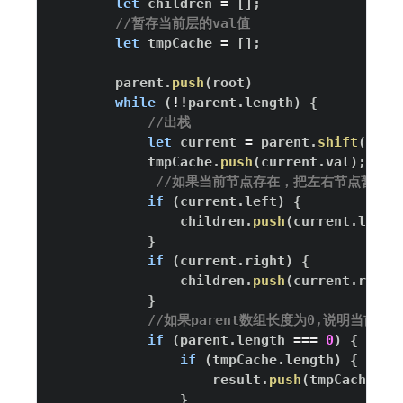
let
 children 
=
[
]
;
//暂存当前层的val值
let
 tmpCache 
=
[
]
;
        parent
.
push
(
root
)
while
(
!
!
parent
.
length
)
{
//出栈
let
 current 
=
 parent
.
shift
(
)
;
            tmpCache
.
push
(
current
.
val
)
;
//如果当前节点存在，把左右节点暂存到ch
if
(
current
.
left
)
{
                children
.
push
(
current
.
left
)
}
if
(
current
.
right
)
{
                children
.
push
(
current
.
right
}
//如果parent数组长度为0,说明当前
if
(
parent
.
length
===
0
)
{
if
(
tmpCache
.
length
)
{
                    result
.
push
(
tmpCache
)
;
}