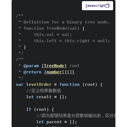
javascript
 * function TreeNode(val) 
{
 * 
}
 */
 * 
@param
{
TreeNode
}
root
 * 
@return
{
number
[
]
[
]
}
 */
var
levelOrder
=
function
(
root
)
{
//定义结果集数组
let
 result 
=
[
]
;
if
(
root
)
{
//因为期望结果是分层数组输出的，区分层次
let
 parent 
=
[
]
;