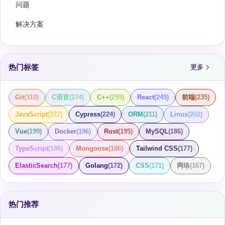
问题
解决方案
热门标签
更多
Git
(
310
)
C语言
(
274
)
C++
(
259
)
React
(
249
)
前端
(
235
)
JavaScript
(
227
)
Cypress
(
224
)
ORM
(
211
)
Linux
(
202
)
Vue
(
199
)
Docker
(
196
)
Rust
(
195
)
MySQL
(
186
)
TypeScript
(
186
)
Mongoose
(
186
)
Tailwind CSS
(
177
)
ElasticSearch
(
177
)
Golang
(
172
)
CSS
(
171
)
网络
(
167
)
热门推荐