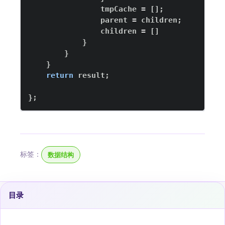
                tmpCache 
=
[
]
;
                parent 
=
 children
;
                children 
=
[
]
}
}
}
return
 result
;
}
;
标签：
数据结构
目录