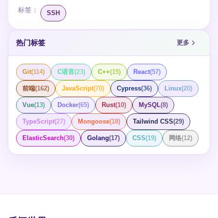
标签：
SSH
热门标签
更多
Git
(
114
)
C语言
(
23
)
C++
(
15
)
React
(
57
)
前端
(
162
)
JavaScript
(
70
)
Cypress
(
36
)
Linux
(
20
)
Vue
(
13
)
Docker
(
65
)
Rust
(
10
)
MySQL
(
8
)
TypeScript
(
27
)
Mongoose
(
18
)
Tailwind CSS
(
29
)
ElasticSearch
(
30
)
Golang
(
17
)
CSS
(
19
)
网络
(
12
)