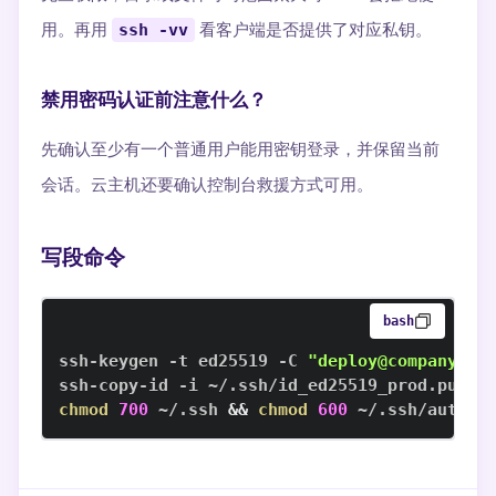
用。再用
ssh -vv
看客户端是否提供了对应私钥。
禁用密码认证前注意什么？
先确认至少有一个普通用户能用密钥登录，并保留当前
会话。云主机还要确认控制台救援方式可用。
写段命令
bash
ssh-keygen -t ed25519 -C 
"deploy@company"
chmod
700
 ~/.ssh 
&&
chmod
600
 ~/.ssh/author