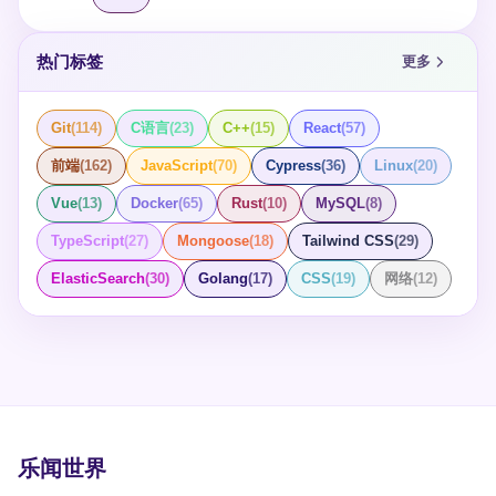
热门标签
更多
Git
(
114
)
C语言
(
23
)
C++
(
15
)
React
(
57
)
前端
(
162
)
JavaScript
(
70
)
Cypress
(
36
)
Linux
(
20
)
Vue
(
13
)
Docker
(
65
)
Rust
(
10
)
MySQL
(
8
)
TypeScript
(
27
)
Mongoose
(
18
)
Tailwind CSS
(
29
)
ElasticSearch
(
30
)
Golang
(
17
)
CSS
(
19
)
网络
(
12
)
乐闻世界