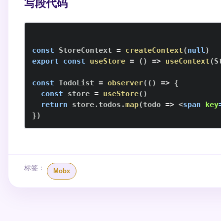
写段代码
const
StoreContext
=
createContext
(
null
)
export
const
useStore
=
(
)
=>
useContext
(
S
const
TodoList
=
observer
(
(
)
=>
{
const
 store 
=
useStore
(
)
return
 store
.
todos
.
map
(
todo
=>
<
span
key
}
)
标签：
Mobx