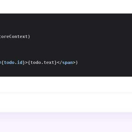
toreContext
)
=
{
todo
.
id
}
>
{
todo
.
text
}
</
span
>
)