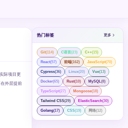
热门标签
更多
Git
(
114
)
C语言
(
23
)
C++
(
15
)
React
(
57
)
前端
(
162
)
JavaScript
(
70
)
Cypress
(
36
)
Linux
(
20
)
Vue
(
13
)
入；实际项目更
Docker
(
65
)
Rust
(
10
)
MySQL
(
8
)
要在外层提前
TypeScript
(
27
)
Mongoose
(
18
)
Tailwind CSS
(
29
)
ElasticSearch
(
30
)
Golang
(
17
)
CSS
(
19
)
网络
(
12
)