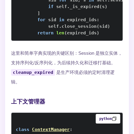
            sid 
for
 sid
,
 s 
in
 self
.
sessions
if
 self
.
_is_expired
(
s
)
]
for
 sid 
in
 expired_ids
:
            self
.
close_session
(
sid
)
return
len
(
expired_ids
)
这里和简单字典实现的关键区别：Session 是独立实体，
支持序列化/反序列化，为后续持久化和迁移打基础。
cleanup_expired
是生产环境必须的定时清理逻
辑。
上下文管理器
python
class
ContextManager
: