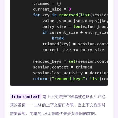
        trimmed 
=
{
}
        current_size 
=
0
for
 key 
in
reversed
(
list
(
session
.
co
            value_json 
=
 json
.
dumps
(
{
key
:
 s
            entry_size 
=
len
(
value_json
.
enc
if
 current_size 
+
 entry_size 
>
 
break
            trimmed
[
key
]
=
 session
.
context
[
            current_size 
+=
        removed_keys 
=
set
(
session
.
context
.
        session
.
context 
=
        session
.
last_activity 
=
 datetime
.
no
return
{
"removed_keys"
:
list
(
remove
trim_context
是上下文维护中容易被忽略但生产必
须的逻辑——LLM 的上下文窗口有限，当上下文膨胀时
需要裁剪。简单的 LRU 策略优先丢弃最旧的数据。