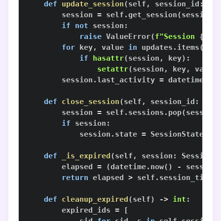
def
update_session
(
self
,
 session_id
:
st
        session 
=
 self
.
get_session
(
session_
if
not
 session
:
raise
 ValueError
(
f"Session 
{
ses
for
 key
,
 value 
in
 updates
.
items
(
)
:
if
hasattr
(
session
,
 key
)
:
setattr
(
session
,
 key
,
 value
        session
.
last_activity 
=
 datetime
.
no
def
close_session
(
self
,
 session_id
:
str
        session 
=
 self
.
sessions
.
pop
(
session
if
 session
:
            session
.
state 
=
 SessionState
.
def
_is_expired
(
self
,
 session
:
 Session
)
        elapsed 
=
(
datetime
.
now
(
)
-
 session
return
 elapsed 
>
 self
.
def
cleanup_expired
(
self
)
-
>
int
:
        expired_ids 
=
[