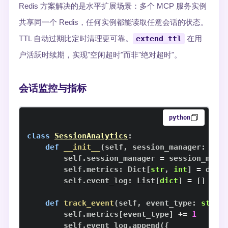
Redis 方案解决的是水平扩展场景：多个 MCP 服务实例
共享同一个 Redis，任何实例都能读取任意会话的状态。
TTL 自动过期比定时清理更可靠。
extend_ttl
在用
户活跃时续期，实现"空闲超时"而非"绝对超时"。
会话监控与指标
python
class
SessionAnalytics
:
def
__init__
(
self
,
 session_manager
:
 Ses
        self
.
session_manager 
=
        self
.
metrics
:
 Dict
[
str
,
int
]
=
 defa
        self
.
event_log
:
 List
[
dict
]
=
[
]
def
track_event
(
self
,
 event_type
:
str
,
 
        self
.
metrics
[
event_type
]
+=
1
        self
.
event_log
.
append
(
{