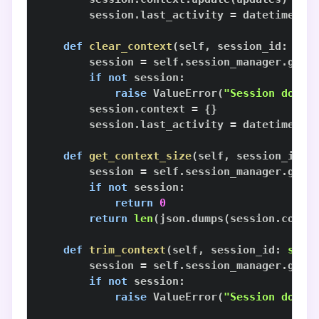
        session
.
last_activity 
=
 datetime
.
no
def
clear_context
(
self
,
 session_id
:
str
        session 
=
 self
.
session_manager
.
get_
if
not
 session
:
raise
 ValueError
(
"Session does 
        session
.
context 
=
{
}
        session
.
last_activity 
=
 datetime
.
no
def
get_context_size
(
self
,
 session_id
:
        session 
=
 self
.
session_manager
.
get_
if
not
 session
:
return
0
return
len
(
json
.
dumps
(
session
.
conte
def
trim_context
(
self
,
 session_id
:
str
,
        session 
=
 self
.
session_manager
.
get_
if
not
 session
:
raise
 ValueError
(
"Session does 