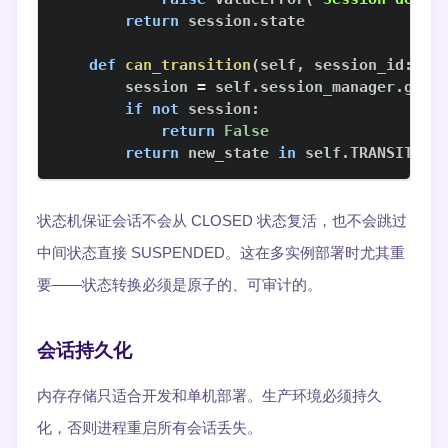
return
 session
.
def
can_transition
(
self
,
 session_id
:
st
        session 
=
 self
.
session_manager
.
get_
if
not
 session
:
return
False
return
 new_state 
in
 self
.
TRANSITION
状态机保证会话不会从 CLOSED 状态复活，也不会跳过
中间状态直接 SUSPENDED。这在多实例部署时尤其重
要——状态转换必须是原子的、可审计的。
会话持久化
内存存储只适合开发和单机部署。生产环境必须持久
化，否则进程重启所有会话丢失。