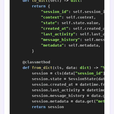
def
to_dict
(
self
)
-
>
dict
:
return
{
"session_id"
:
 self
.
session_id
,
"context"
:
 self
.
context
,
"state"
:
 self
.
state
.
value
,
"created_at"
:
 self
.
created_at
.
i
"last_activity"
:
 self
.
last_acti
"message_history"
:
 self
.
message
"metadata"
:
 self
.
metadata
,
}
@classmethod
def
from_dict
(
cls
,
 data
:
dict
)
-
>
"Sess
        session 
=
 cls
(
data
[
"session_id"
]
,
 d
        session
.
state 
=
 SessionState
(
data
[
"
        session
.
created_at 
=
 datetime
.
fromi
        session
.
last_activity 
=
 datetime
.
fr
        session
.
message_history 
=
 data
.
get
(
        session
.
metadata 
=
 data
.
get
(
"metada
return