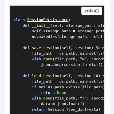
python
class
SessionPersistence
:
def
__init__
(
self
,
 storage_path
:
str
)
:
        self
.
storage_path 
=
        os
.
makedirs
(
storage_path
,
 exist_ok
=
def
save_session
(
self
,
 session
:
 Session
        file_path 
=
 os
.
path
.
join
(
self
.
stora
with
open
(
file_path
,
"w"
,
 encoding
=
            json
.
dump
(
session
.
to_dict
(
)
,
 f
,
def
load_session
(
self
,
 session_id
:
str
)
        file_path 
=
 os
.
path
.
join
(
self
.
stora
if
not
 os
.
path
.
exists
(
file_path
)
:
return
None
with
open
(
file_path
,
"r"
,
 encoding
=
            data 
=
 json
.
load
(
f
)
return
 Session
.
from_dict
(
data
)