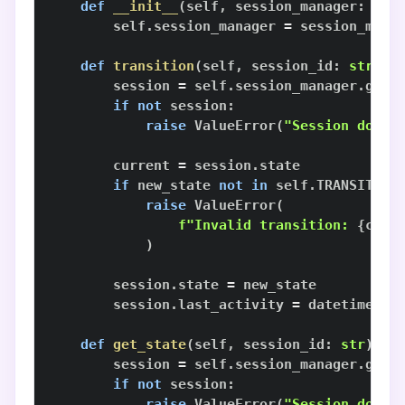
def
__init__
(
self
,
 session_manager
:
 Ses
        self
.
session_manager 
=
def
transition
(
self
,
 session_id
:
str
,
 n
        session 
=
 self
.
session_manager
.
get_
if
not
 session
:
raise
 ValueError
(
"Session does 
        current 
=
 session
.
if
 new_state 
not
in
 self
.
TRANSITION
raise
 ValueError
(
f"Invalid transition: 
{
curr
)
        session
.
state 
=
        session
.
last_activity 
=
 datetime
.
no
def
get_state
(
self
,
 session_id
:
str
)
-
>
        session 
=
 self
.
session_manager
.
get_
if
not
 session
:
raise
 ValueError
(
"Session does 