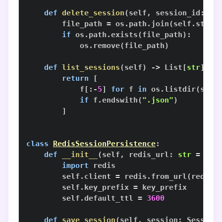
def
delete_session
(
self
,
 session_id
:
st
        file_path 
=
 os
.
path
.
join
(
self
.
stora
if
 os
.
path
.
exists
(
file_path
)
:
            os
.
remove
(
file_path
)
def
list_sessions
(
self
)
-
>
 List
[
str
]
:
return
[
            f
[
:
-
5
]
for
 f 
in
 os
.
listdir
(
self
if
 f
.
endswith
(
".json"
)
]
class
RedisSessionPersistence
:
def
__init__
(
self
,
 redis_url
:
str
=
"re
import
        self
.
client 
=
 redis
.
from_url
(
redis_
        self
.
key_prefix 
=
        self
.
default_ttl 
=
3600
def
save_session
(
self
,
 session
:
 Session