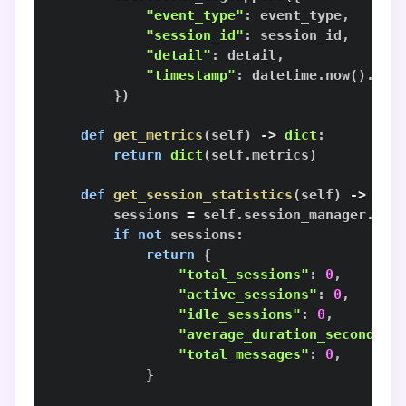
"event_type"
:
 event_type
,
"session_id"
:
 session_id
,
"detail"
:
 detail
,
"timestamp"
:
 datetime
.
now
(
)
.
iso
}
)
def
get_metrics
(
self
)
-
>
dict
:
return
dict
(
self
.
metrics
)
def
get_session_statistics
(
self
)
-
>
dic
        sessions 
=
 self
.
session_manager
.
if
not
 sessions
:
return
{
"total_sessions"
:
0
,
"active_sessions"
:
0
,
"idle_sessions"
:
0
,
"average_duration_seconds"
:
"total_messages"
:
0
,
}