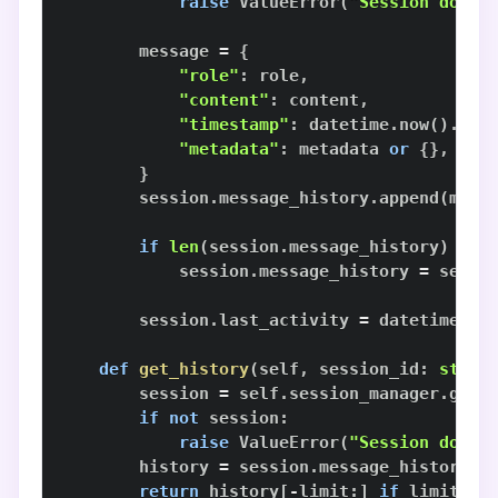
raise
 ValueError
(
"Session does 
        message 
=
{
"role"
:
 role
,
"content"
:
 content
,
"timestamp"
:
 datetime
.
now
(
)
.
iso
"metadata"
:
 metadata 
or
{
}
,
}
        session
.
message_history
.
append
(
mess
if
len
(
session
.
message_history
)
>
 s
            session
.
message_history 
=
 sessi
        session
.
last_activity 
=
 datetime
.
no
def
get_history
(
self
,
 session_id
:
str
,
 
        session 
=
 self
.
session_manager
.
get_
if
not
 session
:
raise
 ValueError
(
"Session does 
        history 
=
 session
.
return
 history
[
-
limit
:
]
if
 limit 
el