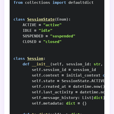
from
 collections 
import
class
SessionState
(
Enum
)
:
    ACTIVE 
=
"active"
    IDLE 
=
"idle"
    SUSPENDED 
=
"suspended"
    CLOSED 
=
"closed"
class
Session
:
def
__init__
(
self
,
 session_id
:
str
,
 ini
        self
.
session_id 
=
        self
.
context 
=
 initial_context 
or
{
        self
.
state 
=
 SessionState
.
        self
.
created_at 
=
 datetime
.
now
(
)
        self
.
last_activity 
=
 datetime
.
now
(
)
        self
.
message_history
:
 List
[
dict
]
=
        self
.
metadata
:
dict
=
{
}