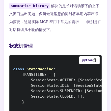
summarize_history
解决的是长对话场景下的上下
文窗口溢出问题。保留最近消息的同时将早期内容压缩
为摘要，这是实际 MCP 应用中常见的需求——特别是在
对话持续几十轮的情况下。
状态机管理
python
class
StateMachine
:
    TRANSITIONS 
=
{
        SessionState
.
ACTIVE
:
[
SessionState
.
        SessionState
.
IDLE
:
[
SessionState
.
AC
        SessionState
.
SUSPENDED
:
[
SessionSta
        SessionState
.
CLOSED
:
[
]
,
}