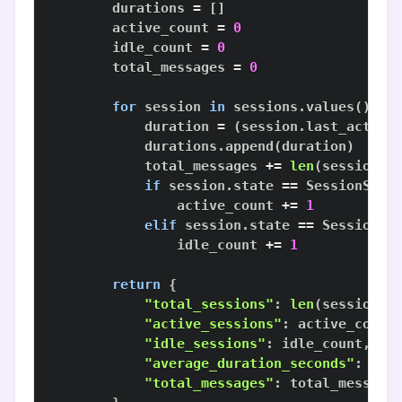
        durations 
=
[
]
        active_count 
=
0
        idle_count 
=
0
        total_messages 
=
0
for
 session 
in
 sessions
.
values
(
)
:
            duration 
=
(
session
.
last_activi
            durations
.
append
(
duration
)
            total_messages 
+=
len
(
session
.
m
if
 session
.
state 
==
 SessionStat
                active_count 
+=
1
elif
 session
.
state 
==
 SessionSt
                idle_count 
+=
1
return
{
"total_sessions"
:
len
(
sessions
)
"active_sessions"
:
 active_count
"idle_sessions"
:
 idle_count
,
"average_duration_seconds"
:
sum
"total_messages"
:
 total_message