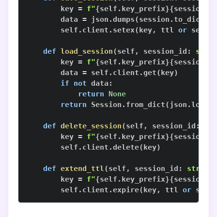
        key 
=
f"
{
self
.
key_prefix
}
{
session
.
s
        data 
=
 json
.
dumps
(
session
.
to_dict
(
)
        self
.
client
.
setex
(
key
,
 ttl 
or
 self
.
def
load_session
(
self
,
 session_id
:
str
)
        key 
=
f"
{
self
.
key_prefix
}
{
session_i
        data 
=
 self
.
client
.
get
(
key
)
if
not
 data
:
return
None
return
 Session
.
from_dict
(
json
.
loads
def
delete_session
(
self
,
 session_id
:
st
        key 
=
f"
{
self
.
key_prefix
}
{
session_i
        self
.
client
.
delete
(
key
)
def
extend_ttl
(
self
,
 session_id
:
str
,
 t
        key 
=
f"
{
self
.
key_prefix
}
{
session_i
        self
.
client
.
expire
(
key
,
 ttl 
or
 self