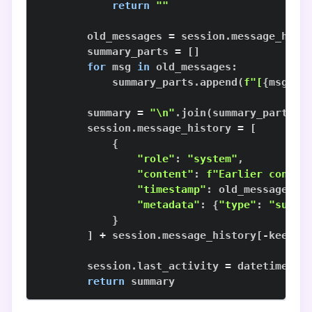
return
""
        old_messages 
=
 session
.
message_hist
        summary_parts 
=
[
]
for
 msg 
in
 old_messages
:
            summary_parts
.
append
(
f"[
{
msg
[
'r
        summary 
=
"\n"
.
join
(
summary_parts
)
        session
.
message_history 
=
[
{
"role"
:
"system"
,
"content"
:
f"Earlier conver
"timestamp"
:
 old_messages
[
-
"metadata"
:
{
"type"
:
"summa
}
]
+
 session
.
message_history
[
-
keep_r
        session
.
last_activity 
=
 datetime
.
no
return
 summary