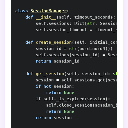
class
SessionManager
:
def
__init__
(
self
,
 timeout_seconds
:
int
        self
.
sessions
:
 Dict
[
str
,
 Session
]
=
        self
.
session_timeout 
=
def
create_session
(
self
,
 initial_contex
        session_id 
=
str
(
uuid
.
uuid4
(
)
)
        self
.
sessions
[
session_id
]
=
 Session
return
def
get_session
(
self
,
 session_id
:
str
)
        session 
=
 self
.
sessions
.
get
(
session
if
not
 session
:
return
None
if
 self
.
_is_expired
(
session
)
:
            self
.
close_session
(
session_id
)
return
None
return