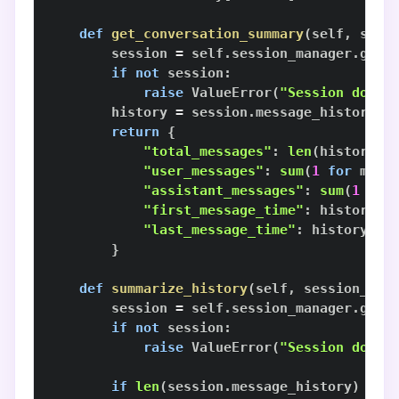
def
get_conversation_summary
(
self
,
 sess
        session 
=
 self
.
session_manager
.
get_
if
not
 session
:
raise
 ValueError
(
"Session does 
        history 
=
 session
.
return
{
"total_messages"
:
len
(
history
)
,
"user_messages"
:
sum
(
1
for
 m 
in
"assistant_messages"
:
sum
(
1
for
"first_message_time"
:
 history
[
0
"last_message_time"
:
 history
[
-
1
}
def
summarize_history
(
self
,
 session_id
:
        session 
=
 self
.
session_manager
.
get_
if
not
 session
:
raise
 ValueError
(
"Session does 
if
len
(
session
.
message_history
)
<=
 