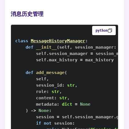
消息历史管理
python
class
MessageHistoryManager
:
def
__init__
(
self
,
 session_manager
:
 Ses
        self
.
session_manager 
=
        self
.
max_history 
=
def
add_message
(
        self
,
        session_id
:
str
,
        role
:
str
,
        content
:
str
,
        metadata
:
dict
=
None
)
-
>
None
:
        session 
=
 self
.
session_manager
.
get_
if
not
 session
: