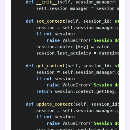
def
__init__
(
self
,
 session_manager
:
 Ses
        self
.
session_manager 
=
def
set_context
(
self
,
 session_id
:
str
,
 
        session 
=
 self
.
session_manager
.
get_
if
not
 session
:
raise
 ValueError
(
"Session does 
        session
.
context
[
key
]
=
        session
.
last_activity 
=
 datetime
.
no
def
get_context
(
self
,
 session_id
:
str
,
 
        session 
=
 self
.
session_manager
.
get_
if
not
 session
:
raise
 ValueError
(
"Session does 
return
 session
.
context
.
get
(
key
,
 def
def
update_context
(
self
,
 session_id
:
st
        session 
=
 self
.
session_manager
.
get_
if
not
 session
:
raise
 ValueError
(
"Session does 
        session
.
context
.
update
(
updates
)