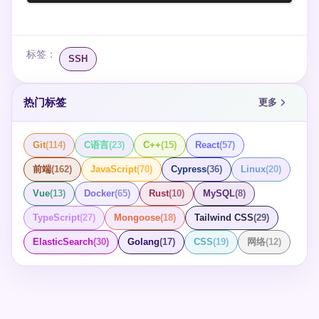
标签：
SSH
热门标签
更多
Git
(
114
)
C语言
(
23
)
C++
(
15
)
React
(
57
)
前端
(
162
)
JavaScript
(
70
)
Cypress
(
36
)
Linux
(
20
)
Vue
(
13
)
Docker
(
65
)
Rust
(
10
)
MySQL
(
8
)
TypeScript
(
27
)
Mongoose
(
18
)
Tailwind CSS
(
29
)
ElasticSearch
(
30
)
Golang
(
17
)
CSS
(
19
)
网络
(
12
)