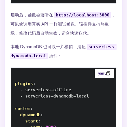
启动后，函数会监听在
http://localhost:3000
，
可以像调用真实 API 一样测试函数。该插件支持热重
载，修改代码后自动生效，适合快速迭代。
本地 DynamoDB 也可以一并模拟，搭配
serverless-
dynamodb-local
插件：
yaml
plugins
:
-
 serverless
-
-
 serverless
-
dynamodb
-
custom
:
dynamodb
:
start
: