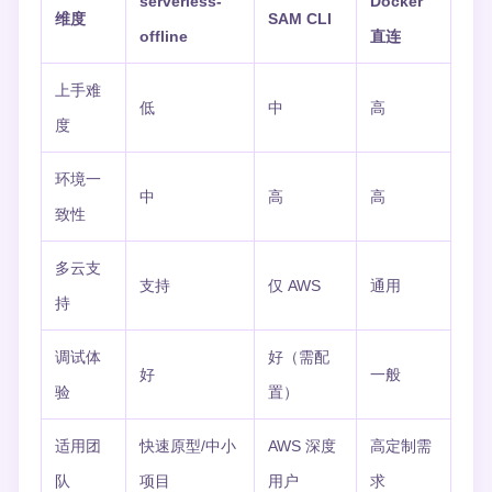
serverless-
Docker
维度
SAM CLI
offline
直连
上手难
低
中
高
度
环境一
中
高
高
致性
多云支
支持
仅 AWS
通用
持
调试体
好（需配
好
一般
验
置）
适用团
快速原型/中小
AWS 深度
高定制需
队
项目
用户
求