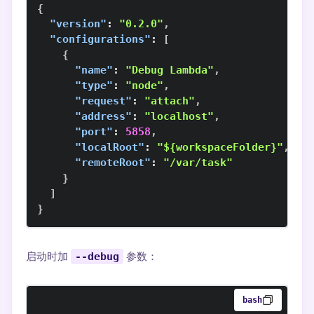
{
"version"
:
"0.2.0"
,
"configurations"
:
[
{
"name"
:
"Debug Lambda"
,
"type"
:
"node"
,
"request"
:
"attach"
,
"address"
:
"localhost"
,
"port"
:
5858
,
"localRoot"
:
"${workspaceFolder}"
,
"remoteRoot"
:
"/var/task"
}
]
}
启动时加
--debug
参数：
bash