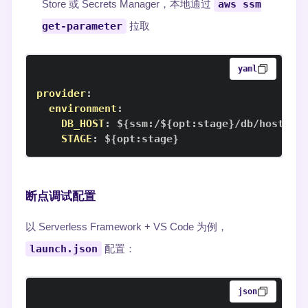
Store 或 Secrets Manager，本地通过
aws ssm
get-parameter
拉取
yaml
provider
:
environment
:
DB_HOST
:
 $
{
ssm
:
/$
{
opt
:
stage
}
/db/host
}
STAGE
:
 $
{
opt
:
stage
}
断点调试配置
以 Serverless Framework + VS Code 为例，
launch.json
配置：
json