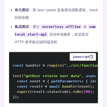
单元测试
：用 Jest / pytest 直接测试函数逻辑，mock
外部依赖
集成测试
：通过
serverless offline
或
sam
local start-api
启动本地服务，发送真实
HTTP 请求验证端到端流程
javascript
const
 handler 
=
require
(
"../src/functions/g
test
(
"getUser returns user data"
,
async
(
)
const
 event 
=
{
pathParameters
:
{
id
:
"12
const
 result 
=
await
handler
(
event
)
;
expect
(
result
.
statusCode
)
.
toBe
(
200
)
;
}
)
;