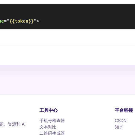
ue
=
"
{{token}}
"
>
工具中心
平台链接
手机号检查器
CSDN
、资源和 AI
文本对比
知乎
二维码生成器