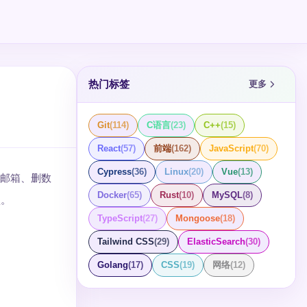
热门标签
更多
Git
(
114
)
C语言
(
23
)
C++
(
15
)
React
(
57
)
前端
(
162
)
JavaScript
(
70
)
Cypress
(
36
)
Linux
(
20
)
Vue
(
13
)
改邮箱、删数
Docker
(
65
)
Rust
(
10
)
MySQL
(
8
)
认。
TypeScript
(
27
)
Mongoose
(
18
)
Tailwind CSS
(
29
)
ElasticSearch
(
30
)
Golang
(
17
)
CSS
(
19
)
网络
(
12
)