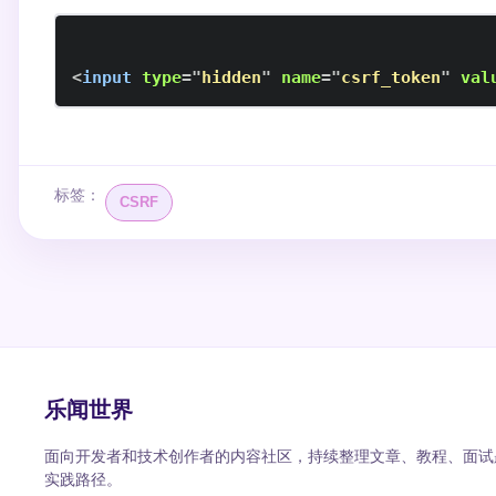
<
input
type
=
"
hidden
"
name
=
"
csrf_token
"
val
标签：
CSRF
乐闻世界
面向开发者和技术创作者的内容社区，持续整理文章、教程、面试题
实践路径。