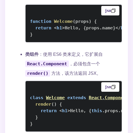
jsx
function
Welcome
(
props
)
{
return
<
h1
>
Hello, 
{
props
.
name
}
</
h1
>
;
}
类组件
：使用 ES6 类来定义，它扩展自
React.Component
，必须包含一个
render()
方法，该方法返回 JSX。
jsx
class
Welcome
extends
React
.
Component
render
(
)
{
return
<
h1
>
Hello, 
{
this
.
props
.
name
}
}