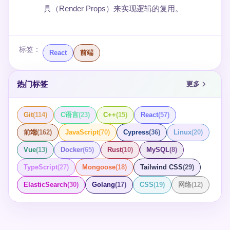
具（Render Props）来实现逻辑的复用。
标签：
React
前端
热门标签
更多
Git
(
114
)
C语言
(
23
)
C++
(
15
)
React
(
57
)
前端
(
162
)
JavaScript
(
70
)
Cypress
(
36
)
Linux
(
20
)
Vue
(
13
)
Docker
(
65
)
Rust
(
10
)
MySQL
(
8
)
TypeScript
(
27
)
Mongoose
(
18
)
Tailwind CSS
(
29
)
ElasticSearch
(
30
)
Golang
(
17
)
CSS
(
19
)
网络
(
12
)