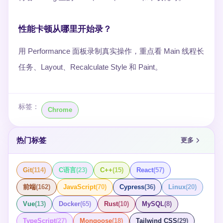
性能卡顿从哪里开始录？
用 Performance 面板录制真实操作，重点看 Main 线程长
任务、Layout、Recalculate Style 和 Paint。
标签：
Chrome
热门标签
更多
Git
(
114
)
C语言
(
23
)
C++
(
15
)
React
(
57
)
前端
(
162
)
JavaScript
(
70
)
Cypress
(
36
)
Linux
(
20
)
Vue
(
13
)
Docker
(
65
)
Rust
(
10
)
MySQL
(
8
)
TypeScript
(
27
)
Mongoose
(
18
)
Tailwind CSS
(
29
)