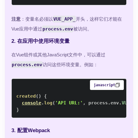
注意
：变量名必须以
VUE_APP_
开头，这样它们才能在
Vue应用中通过
process.env
被访问。
2. 在应用中使用环境变量
在Vue组件或其他JavaScript文件中，可以通过
process.env
访问这些环境变量。例如：
javascript
created
(
)
{
console
.
log
(
'API URL:'
,
 process
.
env
.
VUE_A
}
3. 配置Webpack