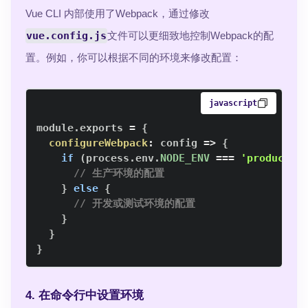
Vue CLI 内部使用了Webpack，通过修改
vue.config.js
文件可以更细致地控制Webpack的配
置。例如，你可以根据不同的环境来修改配置：
javascript
module
.
exports
=
{
configureWebpack
:
config
=>
{
if
(
process
.
env
.
NODE_ENV
===
'productio
// 生产环境的配置
}
else
{
// 开发或测试环境的配置
}
}
}
4. 在命令行中设置环境