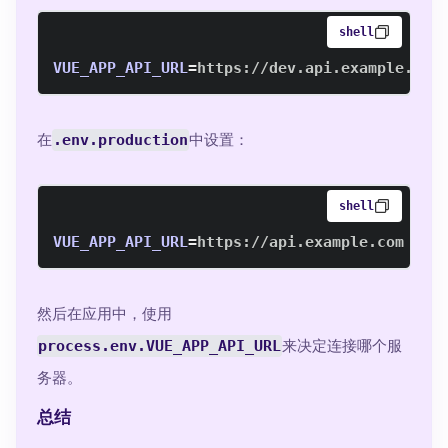
shell
VUE_APP_API_URL
=
https://dev.api.example.com
在
.env.production
中设置：
shell
VUE_APP_API_URL
=
https://api.example.com
然后在应用中，使用
process.env.VUE_APP_API_URL
来决定连接哪个服
务器。
总结