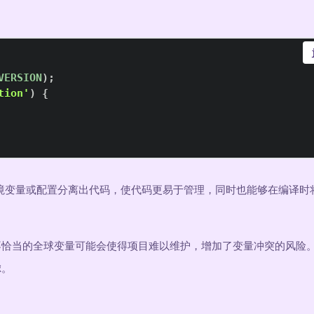
：
VERSION
)
;
tion'
)
{
境变量或配置分离出代码，使代码更易于管理，同时也能够在编译时
不恰当的全球变量可能会使得项目难以维护，增加了变量冲突的风险
虑。