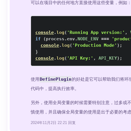
可以在项目中的任何地方直接使用这些变量，例如
console
.
log
(
'Running App version:'
,
if
(
process
.
env
.
NODE_ENV
===
'produc
console
.
log
(
'Production Mode'
)
;
}
console
.
log
(
'API Key:'
,
API_KEY
)
;
使用
DefinePlugin
的好处是它可以帮助我们将环
代码中，提高执行效率。
另外，使用全局变量的时候需要特别注意，过多或
慎使用，并且确保全局变量的使用是出于必要的考
2024年11月2日 22:21
回复