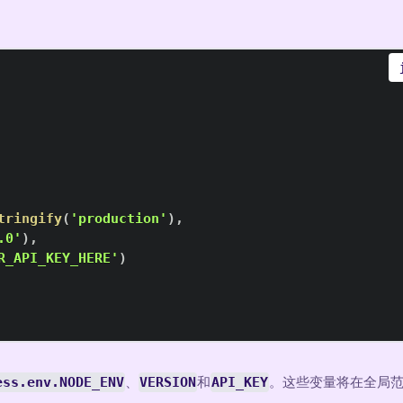
tringify
(
'production'
)
,
.0'
)
,
R_API_KEY_HERE'
)
ess.env.NODE_ENV
、
VERSION
和
API_KEY
。这些变量将在全局