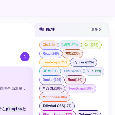
热门标签
更多
Git
(
310
)
C语言
(
274
)
C++
(
259
)
React
(
249
)
前端
(
235
)
1
JavaScript
(
227
)
Cypress
(
224
)
ORM
(
211
)
Linux
(
202
)
Vue
(
199
)
Docker
(
196
)
Rust
(
195
)
置的全局常量，
MySQL
(
186
)
TypeScript
(
186
)
Mongoose
(
186
)
Tailwind CSS
(
177
)
后在
plugins
数
ElasticSearch
(
177
)
Golang
(
172
)