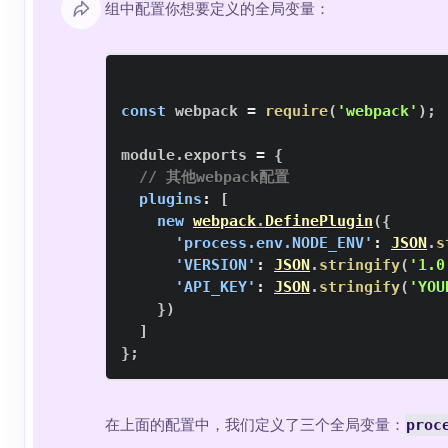
组中配置你想要定义的全局变量：
const
 webpack 
=
require
(
'webpack'
)
;
module
.
exports
=
{
// 其他webpack配置
plugins
:
[
new
webpack
.
DefinePlugin
(
{
'process.env.NODE_ENV'
:
JSON
.
s
'VERSION'
:
JSON
.
stringify
(
'1.0
'API_KEY'
:
JSON
.
stringify
(
'YOU
}
)
]
}
;
在上面的配置中，我们定义了三个全局变量：
proc