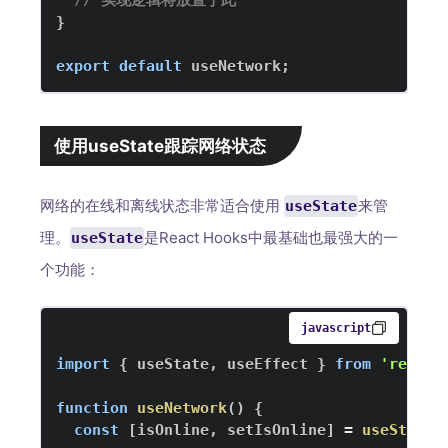
}
export
default
 useNetwork
;
使用useState跟踪网络状态
网络的在线和离线状态非常适合使用
来管
useState
理。
是React Hooks中最基础也最强大的一
useState
个功能：
javascript
import
{
 useState
,
 useEffect 
}
from
'react'
function
useNetwork
(
)
{
const
[
isOnline
,
 setIsOnline
]
=
useState
(