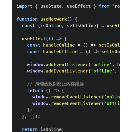
import
{
 useState
,
 useEffect 
}
from
'react'
function
useNetwork
(
)
{
const
[
isOnline
,
 setIsOnline
]
=
useState
(
useEffect
(
(
)
=>
{
const
handleOnline
=
(
)
=>
setIsOnline
(
const
handleOffline
=
(
)
=>
setIsOnline
window
.
addEventListener
(
'online'
,
 handl
window
.
addEventListener
(
'offline'
,
 hand
// 清理函数以防止内存泄漏
return
(
)
=>
{
window
.
removeEventListener
(
'online'
,
 
window
.
removeEventListener
(
'offline'
,
}
;
}
,
[
]
)
;
return
 isOnline
;