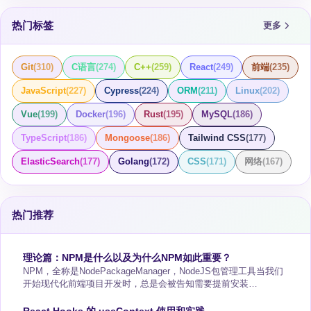
热门标签
更多
Git
(
310
)
C语言
(
274
)
C++
(
259
)
React
(
249
)
前端
(
235
)
JavaScript
(
227
)
Cypress
(
224
)
ORM
(
211
)
Linux
(
202
)
Vue
(
199
)
Docker
(
196
)
Rust
(
195
)
MySQL
(
186
)
TypeScript
(
186
)
Mongoose
(
186
)
Tailwind CSS
(
177
)
ElasticSearch
(
177
)
Golang
(
172
)
CSS
(
171
)
网络
(
167
)
热门推荐
理论篇：NPM是什么以及为什么NPM如此重要？
NPM，全称是NodePackageManager，NodeJS包管理工具当我们
开始现代化前端项目开发时，总是会被告知需要提前安装
NodeJS，而且NodeJS软件包不仅仅会在我们的开发设备上安装
NodeJS运行环境，同时会附带NPM工具。对于前端开发者而言，
React Hooks 的 useContext 使用和实践