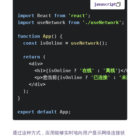
javascript
import
React
from
'react'
;
import
useNetwork
from
'./useNetwork'
;
function
App
(
)
{
const
 isOnline 
=
useNetwork
(
)
;
return
(
<
div
>
<
h1
>
{
isOnline 
?
'在线'
:
'离线'
}
<
/
h1
>
<
p
>
您当前
{
isOnline 
?
'已连接'
:
'未连接'
<
/
div
>
)
;
}
export
default
App
;
通过这种方式，应用能够实时地向用户显示网络连接状