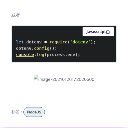
或者
javascript
let
 dotenv 
=
require
(
'dotenv'
)
;
dotenv
.
config
(
)
;
console
.
log
(
process
.
env
)
;
标签：
NodeJS