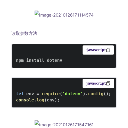
读取参数方法
javascript
npm install dotenv
javascript
let
 env 
=
require
(
'dotenv'
)
.
config
(
)
;
console
.
log
(
env
)
;