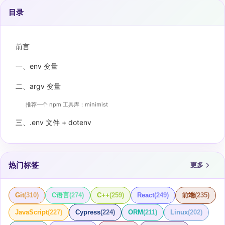
目录
前言
一、env 变量
二、argv 变量
推荐一个 npm 工具库：minimist
三、.env 文件 + dotenv
热门标签
更多
Git
(
310
)
C语言
(
274
)
C++
(
259
)
React
(
249
)
前端
(
235
)
JavaScript
(
227
)
Cypress
(
224
)
ORM
(
211
)
Linux
(
202
)