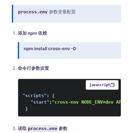
参数变量配置
process.env
添加 npm 依赖
npm install cross-env -D
命令行参数设置
javascript
"scripts"
:
{
"start"
:
"cross-env NODE_ENV=dev API=lo
}
读取
参数
process.env