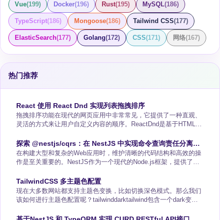
Vue
(
199
)
Docker
(
196
)
Rust
(
195
)
MySQL
(
186
)
TypeScript
(
186
)
Mongoose
(
186
)
Tailwind CSS
(
177
)
ElasticSearch
(
177
)
Golang
(
172
)
CSS
(
171
)
网络
(
167
)
热门推荐
React 使用 React Dnd 实现列表拖拽排序
拖拽排序功能在现代的网页应用中非常常见，它提供了一种直观、
灵活的方式来让用户自定义内容的顺序。ReactDnd是基于HTML5
的拖放API构建的，它能够让你轻松地在React应用中添加拖拽功
能。本文介绍如何利用ReactDnd（DragandDrop）这个强大的库来
探索 @nestjs/cqrs：在 NestJS 中实现命令查询责任分离模
实现一个简易的列表拖拽排序功能。实现步骤一、安装ReactDnd首
在构建大型和复杂的Web应用时，维护清晰的代码结构和高效的操
式CQRS
先，我们需要在项目中安装ReactDnd及其HTML5后端库：np
作是至关重要的。NestJS作为一个现代的Node.js框架，提供了多
种方式来帮助开发者编写结构化和可维护的代码。其中，
@nestjs/cqrs模块就是一种强大的机制，它通过实现命令查询责任
TailwindCSS 多主题色配置
分离（CQRS）模式，使得代码更加模块化，业务逻辑更清晰，同
现在大多数网站都支持主题色变换，比如切换深色模式。那么我们
时还带来了性能和安全性的提升。在本文中，我们将详细探讨
该如何进行主题色配置呢？tailwinddarktailwind包含一个dark变
CQRS模式的好处，并通过一个创建博
体，当启用深色模式时，可以为网站设置不同样式
&lt;divclass="bg-whitedark:bg-gray-800"&gt;&lt;h1class="text-
基于NestJS 和 TypeORM 实现 CURD RESTful API接口