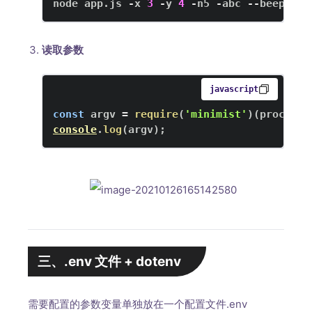
node app
.
js
-
x 
3
-
y 
4
-
n5 
-
abc 
--
beep
=
boo
读取参数
javascript
const
 argv 
=
require
(
'minimist'
)
(
process
.
console
.
log
(
argv
)
;
三、.env 文件 + dotenv
需要配置的参数变量单独放在一个配置文件.env